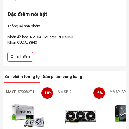
Đặc điểm nổi bật:
Thông số sản phẩm
Nhân đồ họa: NVIDIA GeForce RTX 5060
Nhân CUDA: 3840
Bộ nhớ: 8GB
Loại bộ nhớ: GDDR7
Xem thêm
Sản phẩm tương tự
Sản phẩm cùng hãng
MÃ SP: SP008274
MÃ SP: 0
MÃ SP: SP0
-10%
-5%