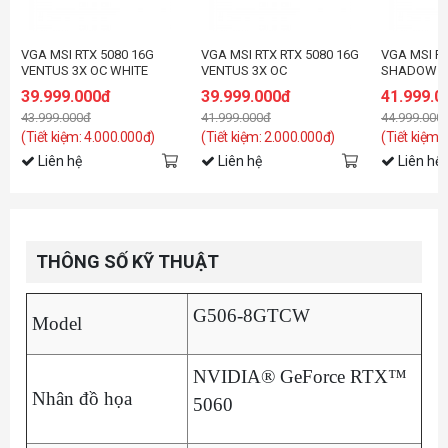
VGA MSI RTX 5080 16G
VGA MSI RTX RTX 5080 16G
VGA MSI RT
VENTUS 3X OC WHITE
VENTUS 3X OC
SHADOW 3
39.999.000đ
39.999.000đ
41.999.0
43.999.000đ
41.999.000đ
44.999.000
(Tiết kiệm: 4.000.000đ)
(Tiết kiệm: 2.000.000đ)
(Tiết kiệm:
Liên hệ
Liên hệ
Liên hệ
THÔNG SỐ KỸ THUẬT
G506-8GTCW
Model
NVIDIA® GeForce RTX™
Nhân đồ họa
5060