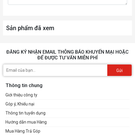
Số màn hình tối đa
4
Sản phẩm đã xem
Công nghệ G-
có
SYNC
Độ phân giải kỹ
ĐĂNG KÝ NHẬN EMAIL THÔNG BÁO KHUYẾN MẠI HOẶC
7680 x 4320
ĐỂ ĐƯỢC TƯ VẤN MIỄN PHÍ
thuật số tối đa
Gửi
Thông tin chung
Giới thiệu công ty
Góp ý, Khiếu nại
Thông tin tuyển dụng
Hướng dẫn mua Hàng
Mua Hàng Trả Góp