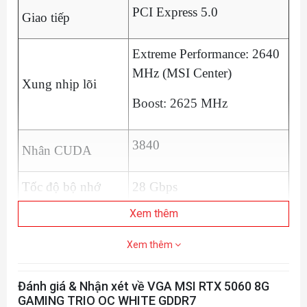
PCI Express 5.0
Giao tiếp
Extreme Performance: 2640
MHz (MSI Center)
Xung nhịp lõi
Boost: 2625 MHz
3840
Nhân CUDA
Tốc độ bộ nhớ
28 Gbps
Xem thêm
Bộ nhớ
8GB GDDR7
Xem thêm
Băng thông bộ
128-bit
nhớ
Đánh giá & Nhận xét về VGA MSI RTX 5060 8G
DisplayPort x 3 (v2.1b)
GAMING TRIO OC WHITE GDDR7