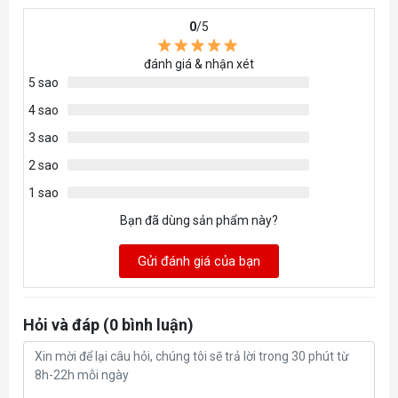
Cổng xuất hình
HDMI™ x 1 (v2.1b)
0
/5
đánh giá & nhận xét
Hỗ trợ HDCP
có
5 sao
4 sao
Công suất tiêu thụ
155W
3 sao
Đầu cấp nguồn
8-pin x 1
2 sao
1 sao
Nguồn đề nghị
550W
Bạn đã dùng sản phẩm này?
300 x 125 x 44 mm
Gửi đánh giá của bạn
Kích thước
Trọng lượng
797 g
Hỏi và đáp (0 bình luận)
Hỗ trợ DirectX
12 Ultimate
Hỗ trợ OpenGL
4.6