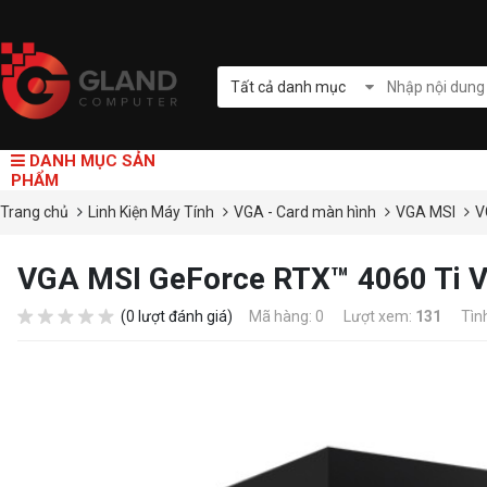
Tất cả danh mục
DANH MỤC SẢN
PHẨM
Trang chủ
Linh Kiện Máy Tính
VGA - Card màn hình
VGA MSI
V
VGA MSI GeForce RTX™ 4060 Ti
(0 lượt đánh giá)
Mã hàng: 0
Lượt xem:
131
Tìn