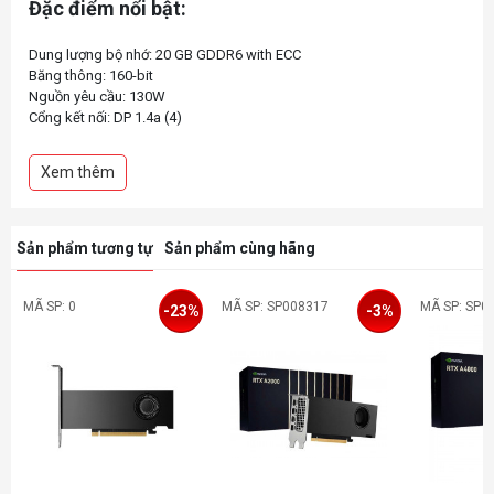
Đặc điểm nổi bật:
Dung lượng bộ nhớ: 20 GB GDDR6 with ECC
Băng thông: 160-bit
Nguồn yêu cầu: 130W
Cổng kết nối: DP 1.4a (4)
Xem thêm
Sản phẩm tương tự
Sản phẩm cùng hãng
MÃ SP: 0
MÃ SP: SP008317
MÃ SP: SP0
-23%
-3%