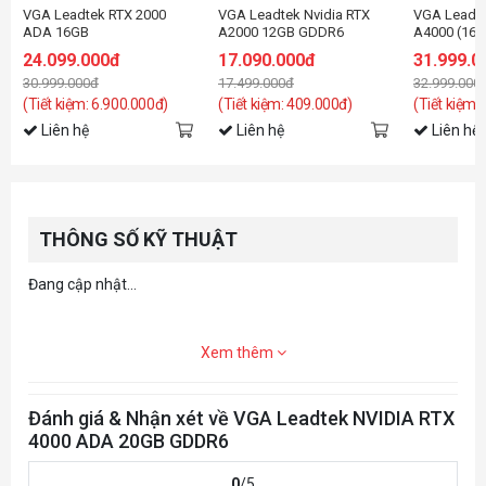
VGA Leadtek RTX 2000
VGA Leadtek Nvidia RTX
VGA Leadte
ADA 16GB
A2000 12GB GDDR6
A4000 (16
24.099.000đ
17.090.000đ
31.999.0
30.999.000đ
17.499.000đ
32.999.000
(Tiết kiệm: 6.900.000đ)
(Tiết kiệm: 409.000đ)
(Tiết kiệm:
Liên hệ
Liên hệ
Liên hệ
THÔNG SỐ KỸ THUẬT
Đang cập nhật...
Xem thêm
Đánh giá & Nhận xét về VGA Leadtek NVIDIA RTX
4000 ADA 20GB GDDR6
0
/5