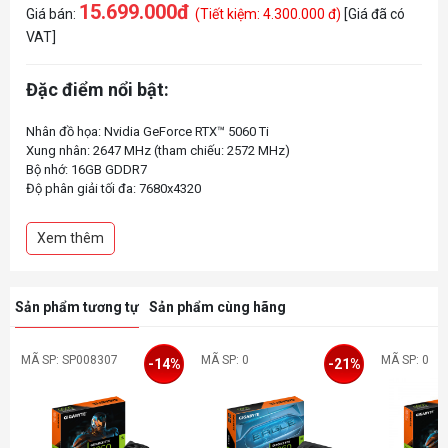
15.699.000đ
Giá bán:
(Tiết kiệm: 4.300.000 đ)
[Giá đã có
VAT]
Đặc điểm nổi bật:
Nhân đồ họa: Nvidia GeForce RTX™ 5060 Ti
Xung nhân: 2647 MHz (tham chiếu: 2572 MHz)
Bộ nhớ: 16GB GDDR7
Độ phân giải tối đa: 7680x4320
Kết nối: 3 DisplayPort 2.1b, 1 HDMI 2.1b
Xem thêm
Sản phẩm tương tự
Sản phẩm cùng hãng
MÃ SP: SP008307
MÃ SP: 0
MÃ SP: 0
-14%
-21%