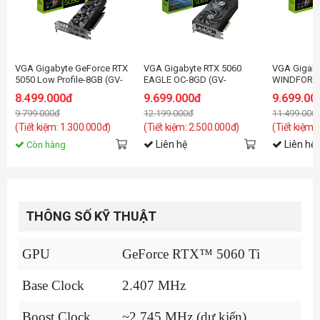
VGA Gigabyte GeForce RTX
VGA Gigabyte RTX 5060
VGA Gigaby
5050 Low Profile-8GB (GV-
EAGLE OC-8GD (GV-
WINDFORC
N5050OC-8GL) GDDR6
N5060EAGLE OC-8GD)
8.499.000đ
9.699.000đ
9.699.00
9.799.000đ
12.199.000đ
11.499.000
(Tiết kiệm: 1.300.000đ)
(Tiết kiệm: 2.500.000đ)
(Tiết kiệm:
Liên hệ
Liên hệ
Còn hàng
THÔNG SỐ KỸ THUẬT
GPU
GeForce RTX™ 5060 Ti
Base Clock
2.407 MHz
Boost Clock
~2.745 MHz (dự kiến)