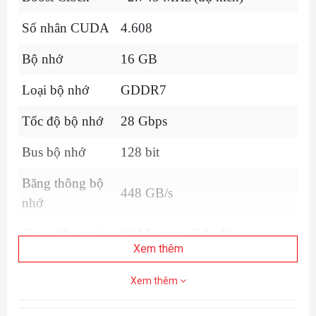
Số nhân CUDA
4.608
Bộ nhớ
16 GB
Loại bộ nhớ
GDDR7
Tốc độ bộ nhớ
28 Gbps
Bus bộ nhớ
128 bit
Băng thông bộ
448 GB/s
nhớ
Giao diện card
PCI-Express 5.0 x16
Xem thêm
Kích thước card
TBD
Xem thêm
DirectX
DirectX 12 API