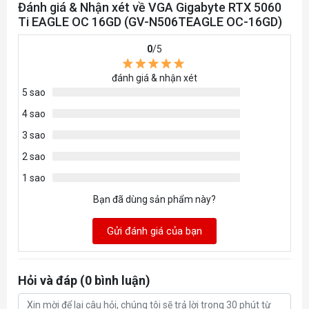
Đánh giá & Nhận xét về VGA Gigabyte RTX 5060
OpenGL
4.6
Ti EAGLE OC 16GD (GV-N506TEAGLE OC-16GD)
PSU khuyến
450W
0
/5
nghị
đánh giá & nhận xét
Đầu nối nguồn
1x 16-pin
5 sao
4 sao
1x HDMI 2.1b, 3x DisplayPort
Cổng xuất hình
3 sao
2.1b
2 sao
Phụ kiện đi kèm
TBD
1 sao
Bạn đã dùng sản phẩm này?
Gửi đánh giá của bạn
Hỏi và đáp (0 bình luận)