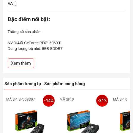
VAT]
Đặc điểm nổi bật:
Thông số sản phẩm
NVIDIA® GeForce RTX™ 5060 Ti
Dung lượng bộ nhớ: 8GB GDDR7
CUDA Core : 4608
Core Clock: 2647 MHz (Reference card :2572 MHz)
Xem thêm
Memory Bus : 128 bit
Kết Nối : DisplayPort 2.1b *3; HDMI 2.1b *1
Sản phẩm tương tự
Sản phẩm cùng hãng
MÃ SP: SP008307
MÃ SP: 0
MÃ SP: 0
-14%
-21%