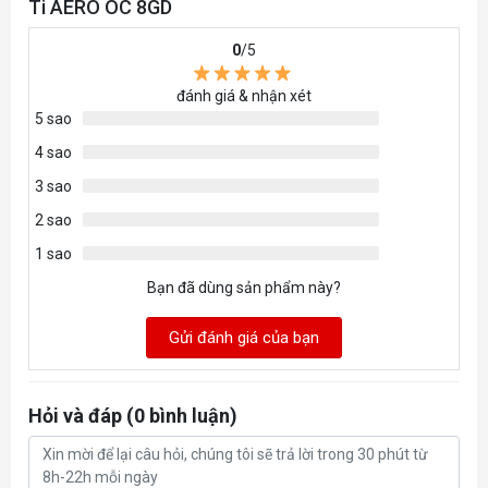
Ti AERO OC 8GD
0
/5
Kích thước
L=281 W=117 H=40 mm
đánh giá & nhận xét
5 sao
PSU đề nghị
650W
4 sao
3 sao
Power
8 Pin*1
2 sao
Connectors
1 sao
Bạn đã dùng sản phẩm này?
Gửi đánh giá của bạn
Hỏi và đáp (0 bình luận)