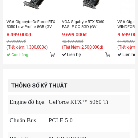
VGA Gigabyte GeForce RTX
VGA Gigabyte RTX 5060
VGA Gigaby
5050 Low Profile-8GB (GV-
EAGLE OC-8GD (GV-
WINDFORC
N5050OC-8GL) GDDR6
N5060EAGLE OC-8GD)
8.499.000đ
9.699.000đ
9.699.00
9.799.000đ
12.199.000đ
11.499.000
(Tiết kiệm: 1.300.000đ)
(Tiết kiệm: 2.500.000đ)
(Tiết kiệm:
Liên hệ
Liên hệ
Còn hàng
THÔNG SỐ KỸ THUẬT
Engine đồ họa
GeForce RTX™ 5060 Ti
Chuẩn Bus
PCI-E 5.0