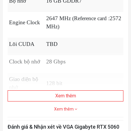
Bộ nhớ
16 GB GDDR7
2647 MHz (Reference card :2572
Engine Clock
MHz)
Lõi CUDA
TBD
Clock bộ nhớ
28 Gbps
Giao diện bộ
128 bit
nhớ
Xem thêm
Độ phân giải
7680x4320
Xem thêm
DisplayPort 2.1b *3
Kết nối
Đánh giá & Nhận xét về VGA Gigabyte RTX 5060
HDMI 2.1b *1