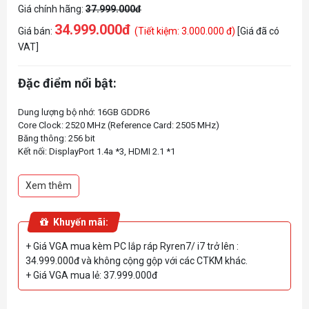
Giá chính hãng:
37.999.000đ
34.999.000đ
Giá bán:
(Tiết kiệm: 3.000.000 đ)
[Giá đã có
VAT]
Đặc điểm nổi bật:
Dung lượng bộ nhớ: 16GB GDDR6
Core Clock: 2520 MHz (Reference Card: 2505 MHz)
Băng thông: 256 bit
Kết nối: DisplayPort 1.4a *3, HDMI 2.1 *1
Xem thêm
Khuyến mãi:
+ Giá VGA mua kèm PC lắp ráp Ryren7/ i7 trở lên :
34.999.000đ và không cộng gộp với các CTKM khác.
+ Giá VGA mua lẻ: 37.999.000đ