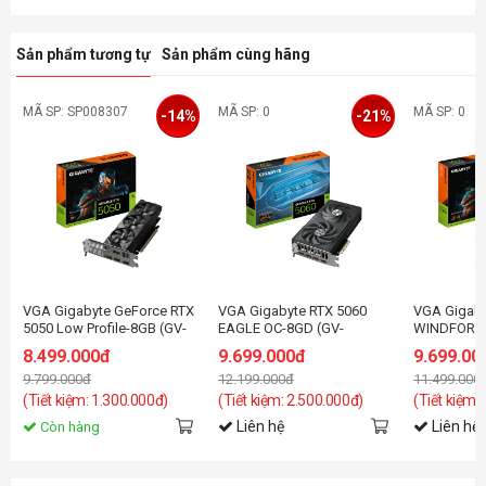
Sản phẩm tương tự
Sản phẩm cùng hãng
MÃ SP: SP008307
MÃ SP: 0
MÃ SP: 0
-14%
-21%
VGA Gigabyte GeForce RTX
VGA Gigabyte RTX 5060
VGA Gigaby
5050 Low Profile-8GB (GV-
EAGLE OC-8GD (GV-
WINDFORC
N5050OC-8GL) GDDR6
N5060EAGLE OC-8GD)
8.499.000đ
9.699.000đ
9.699.00
9.799.000đ
12.199.000đ
11.499.000
(Tiết kiệm: 1.300.000đ)
(Tiết kiệm: 2.500.000đ)
(Tiết kiệm:
Liên hệ
Liên hệ
Còn hàng