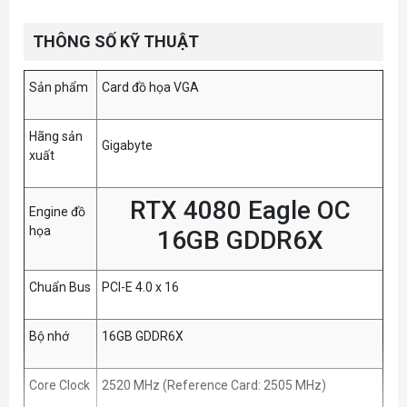
THÔNG SỐ KỸ THUẬT
Sản phẩm
Card đồ họa VGA
Hãng sản
Gigabyte
xuất
RTX 4080 Eagle OC
Engine đồ
họa
16GB GDDR6X
Chuẩn Bus
PCI-E 4.0 x 16
Bộ nhớ
16GB GDDR6X
Core Clock
2520 MHz (Reference Card: 2505 MHz)