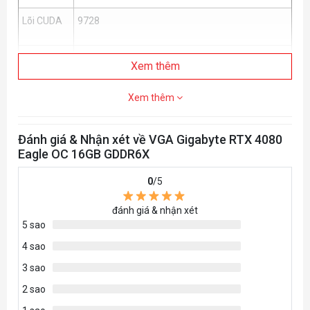
Lõi CUDA
9728
Clock bộ
Xem thêm
nhớ
Xem thêm
Giao diện
256 bit
bộ nhớ
Đánh giá & Nhận xét về VGA Gigabyte RTX 4080
Eagle OC 16GB GDDR6X
Độ phân
7680x4320
giải
0
/5
đánh giá & nhận xét
DisplayPort 1.4a *3
Kết nối
5 sao
HDMI 2.1 *1
4 sao
Kích thước
L=342 W=150 H=70 mm
3 sao
2 sao
PSU đề
850W