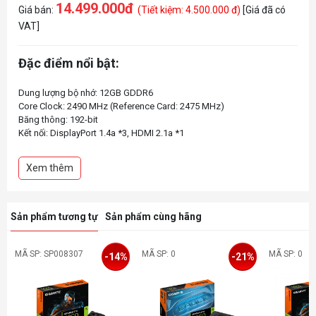
14.499.000đ
Giá bán:
(Tiết kiệm: 4.500.000 đ)
[Giá đã có
VAT]
Đặc điểm nổi bật:
Dung lượng bộ nhớ: 12GB GDDR6
Core Clock: 2490 MHz (Reference Card: 2475 MHz)
Băng thông: 192-bit
Kết nối: DisplayPort 1.4a *3, HDMI 2.1a *1
Xem thêm
Sản phẩm tương tự
Sản phẩm cùng hãng
MÃ SP: SP008307
MÃ SP: 0
MÃ SP: 0
-14%
-21%