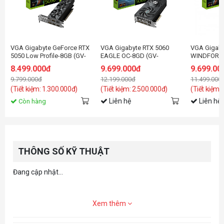
VGA Gigabyte GeForce RTX
VGA Gigabyte RTX 5060
VGA Gigaby
5050 Low Profile-8GB (GV-
EAGLE OC-8GD (GV-
WINDFORC
N5050OC-8GL) GDDR6
N5060EAGLE OC-8GD)
8.499.000đ
9.699.000đ
9.699.00
9.799.000đ
12.199.000đ
11.499.000
(Tiết kiệm: 1.300.000đ)
(Tiết kiệm: 2.500.000đ)
(Tiết kiệm:
Liên hệ
Liên hệ
Còn hàng
THÔNG SỐ KỸ THUẬT
Đang cập nhật...
Xem thêm