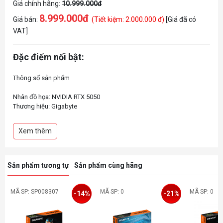
Giá chính hãng:
10.999.000đ
8.999.000đ
Giá bán:
(Tiết kiệm: 2.000.000 đ)
[Giá đã có
VAT]
Đặc điểm nổi bật:
Thông số sản phẩm
Nhân đồ họa: NVIDIA RTX 5050
Thương hiệu: Gigabyte
Model: GV-N5050GAMING OC-8GD
Dung lượng: 8GB GDDR6
Xem thêm
Sản phẩm tương tự
Sản phẩm cùng hãng
MÃ SP: SP008307
MÃ SP: 0
MÃ SP: 0
-14%
-21%