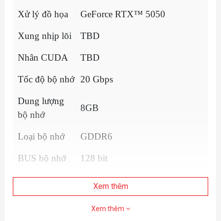
Xử lý đồ họa
GeForce RTX™ 5050
Xung nhịp lõi
TBD
Nhân CUDA
TBD
Tốc độ bộ nhớ
20 Gbps
Dung lượng
8GB
bộ nhớ
Loại bộ nhớ
GDDR6
BUS bộ nhớ
128 bit
Giao diện card
PCI-E 5.0
Xem thêm
Độ phân giải
7680x4320
Xem thêm
tối đa