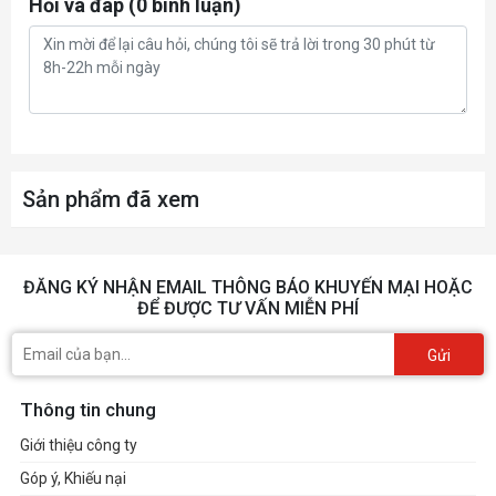
Hỏi và đáp (0 bình luận)
Hệ thống làm mát
Tản nhiệt
WINDFORCE
≥ 550 W
Sản phẩm đã xem
ĐĂNG KÝ NHẬN EMAIL THÔNG BÁO KHUYẾN MẠI HOẶC
ĐỂ ĐƯỢC TƯ VẤN MIỄN PHÍ
Gửi
Thông tin chung
Giới thiệu công ty
Góp ý, Khiếu nại