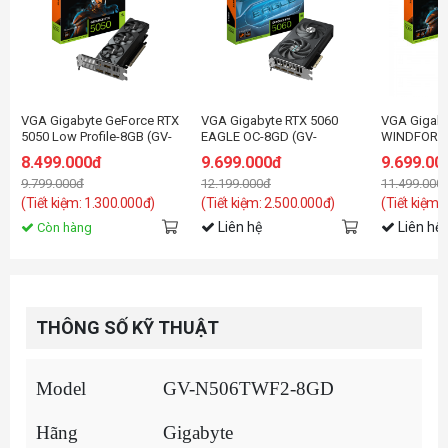
VGA Gigabyte GeForce RTX
VGA Gigabyte RTX 5060
VGA Gigaby
5050 Low Profile-8GB (GV-
EAGLE OC-8GD (GV-
WINDFORC
N5050OC-8GL) GDDR6
N5060EAGLE OC-8GD)
8.499.000đ
9.699.000đ
9.699.00
9.799.000đ
12.199.000đ
11.499.000
(Tiết kiệm: 1.300.000đ)
(Tiết kiệm: 2.500.000đ)
(Tiết kiệm:
Liên hệ
Liên hệ
Còn hàng
THÔNG SỐ KỸ THUẬT
Model
GV-N506TWF2-8GD
Hãng
Gigabyte