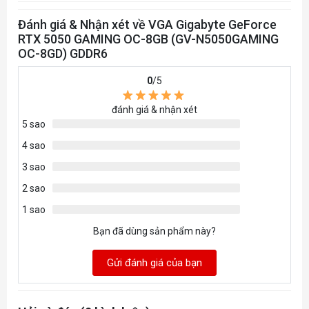
Multi-view
4
Đánh giá & Nhận xét về VGA Gigabyte GeForce
RTX 5050 GAMING OC-8GB (GV-N5050GAMING
Kích thước (L
L=199 W=116 H=40
OC-8GD) GDDR6
x W x H)
mm
0
/5
PCB Form
ATX
đánh giá & nhận xét
5 sao
DirectX
DirectX 12 API
4 sao
OpenGL
4.6
3 sao
2 sao
Nguồn
550W
1 sao
Đầu nối nguồn
1 x 8pin
Bạn đã dùng sản phẩm này?
Cổng xuất
2 x DisplayPort 2.1b, 2
Gửi đánh giá của bạn
hình
x HDMI 2.1b
RGB
Không