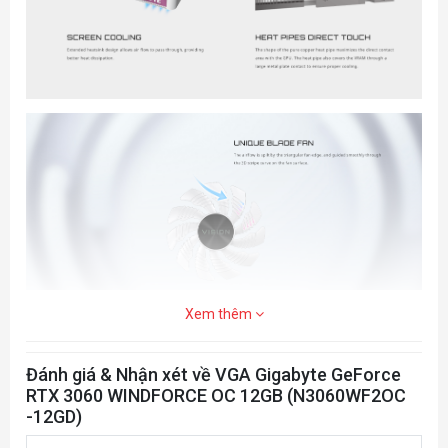
Card Bus
PCI-E 4.0 x 16
DisplayPort 1.4a *2
Kết nối
HDMI 2.1 *2
Kích thước
L=198 W=121 H=39 mm
PSU đề nghị
5‎50W
Power
8‎ pin*1
Xem thêm
Connectors
Đánh giá & Nhận xét về VGA Gigabyte GeForce
Hỗ trợ SLI
N/A
RTX 3060 WINDFORCE OC 12GB (N3060WF2OC
-12GD)