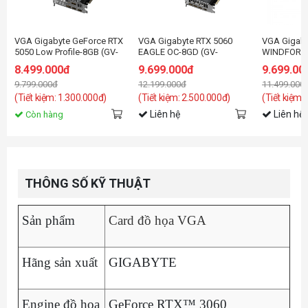
VGA Gigabyte GeForce RTX
VGA Gigabyte RTX 5060
VGA Gigaby
5050 Low Profile-8GB (GV-
EAGLE OC-8GD (GV-
WINDFORC
N5050OC-8GL) GDDR6
N5060EAGLE OC-8GD)
8.499.000đ
9.699.000đ
9.699.00
9.799.000đ
12.199.000đ
11.499.000
(Tiết kiệm: 1.300.000đ)
(Tiết kiệm: 2.500.000đ)
(Tiết kiệm:
Liên hệ
Liên hệ
Còn hàng
THÔNG SỐ KỸ THUẬT
Sản phẩm
Card đồ họa VGA
Hãng sản xuất
GIGABYTE
Engine đồ họa
GeForce RTX™ 3060