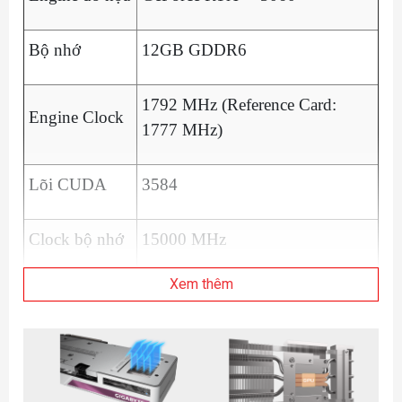
Bộ nhớ
1‎2GB GDDR6
1792 MHz (Reference Card:
Engine Clock
1777 MHz)
Lõi CUDA
3‎584
Clock bộ nhớ
1‎5000 MHz
Xem thêm
Giao diện bộ
1‎92 bit
nhớ
Độ phân giải
7‎680x4320