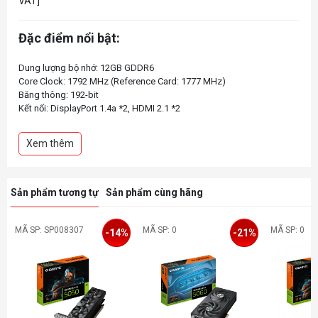
VAT]
Đặc điểm nổi bật:
Dung lượng bộ nhớ: 1‎2GB GDDR6
Core Clock: 1792 MHz (Reference Card: 1777 MHz)
Băng thông: 192-bit
Kết nối: DisplayPort 1.4a *2, HDMI 2.1 *2
Xem thêm
Sản phẩm tương tự
Sản phẩm cùng hãng
MÃ SP: SP008307
MÃ SP: 0
MÃ SP: 0
-14%
-21%