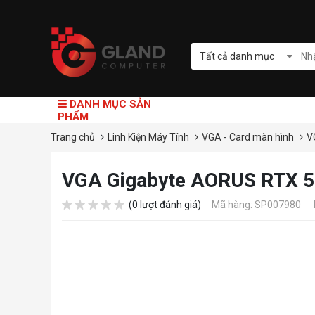
Tất cả danh mục
DANH MỤC SẢN
PHẨM
Trang chủ
Linh Kiện Máy Tính
VGA - Card màn hình
V
VGA Gigabyte AORUS RTX 
(0 lượt đánh giá)
Mã hàng: SP007980