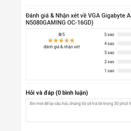
Đánh giá & Nhận xét về VGA Gigabyte
N5080GAMING OC-16GD)
0
/5
5 sao
4 sao
đánh giá & nhận xét
3 sao
2 sao
1 sao
Hỏi và đáp (0 bình luận)