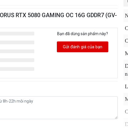
 AORUS RTX 5080 GAMING OC 16G GDDR7 (GV-
N
C
Bạn đã dùng sản phẩm này?
C
Gửi đánh giá của bạn
M
D
n
L
M
C
D