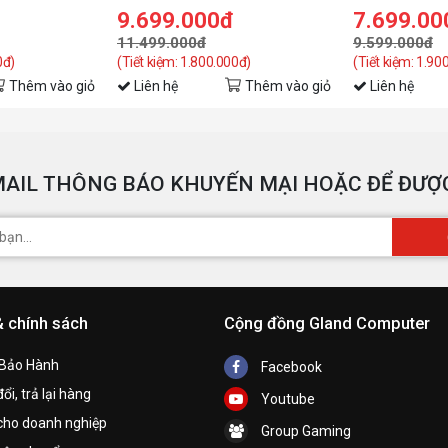
N5050WF2OC-
9.699.000đ
7.699.00
11.499.000đ
9.599.000đ
0đ)
(Tiết kiệm: 1.800.000đ)
(Tiết kiệm: 1.90
Thêm vào giỏ
Liên hệ
Thêm vào giỏ
Liên hệ
A
AIL THÔNG BÁO KHUYẾN MẠI HOẶC ĐỂ ĐƯỢC
& chính sách
Cộng đồng Gland Computer
 Bảo Hành
Facebook
ổi, trả lại hàng
Youtube
cho doanh nghiệp
Group Gaming