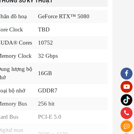
THÔNG SỐ KỸ THUẬT
hân đồ hoạ
GeForce RTX™ 5080
ore Clock
TBD
UDA® Cores
10752
emory Clock
32 Gbps
ung lượng bộ
16GB
hớ
oại bộ nhớ
GDDR7
emory Bus
256 bit
ard Bus
PCI-E 5.0
igital max