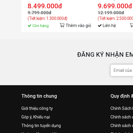
8GL) GDDR6
8GD)
8.499.000đ
9.699.000đ
9.799.000đ
12.199.000đ
(Tiết kiệm: 1.300.000đ)
(Tiết kiệm: 2.500.00
Thêm vào giỏ
Liên hệ
Còn hàng
ĐĂNG KÝ NHẬN EM
Thông tin chung
Quy định 
Giới thiệu công ty
Chính Sách
Góp ý, Khiếu nại
Chính sách đ
Thông tin tuyển dụng
Chính sách 