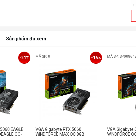
r
M
C
Sản phẩm đã xem
P
MÃ SP: 0
MÃ SP: SP00864
D
-21%
-16%
R
P
C
 5060 EAGLE
VGA Gigabyte RTX 5060
VGA Gigabyte 
O
0EAGLE OC-
WINDFORCE MAX OC 8GB
WINDFORCE OC