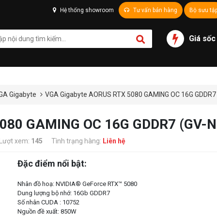
Hệ thống showroom
Tư vấn bán hàng
Bộ sưu tậ
Giá sốc
GA Gigabyte
VGA Gigabyte AORUS RTX 5080 GAMING OC 16G GDDR7
5080 GAMING OC 16G GDDR7 (GV-
Lượt xem:
145
Tình trạng hàng:
Liên hệ
Đặc điểm nổi bật:
Nhân đồ hoạ: NVIDIA® GeForce RTX™ 5080
Dung lượng bộ nhớ: 16Gb GDDR7
Số nhân CUDA : 10752