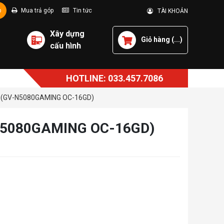
p
Mua trả góp
Tin tức
TÀI KHOẢN
Xây dựng
Giỏ hàng (
...
)
cấu hình
HOTLINE: 033.457.7086
 (GV-N5080GAMING OC-16GD)
N5080GAMING OC-16GD)