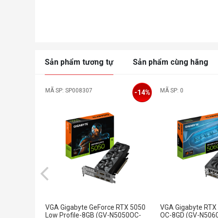
Sản phẩm tương tự
Sản phẩm cùng hãng
MÃ SP: SP008307
MÃ SP: 0
-14%
VGA Gigabyte GeForce RTX 5050
VGA Gigabyte RTX
Low Profile-8GB (GV-N5050OC-
OC-8GD (GV-N506