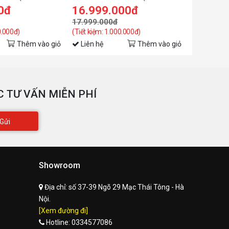
HDMI 2.1b x1
8GD) GDDR6
N506TWF2OC-16GD)
8GL) GDDR
0đ
16.999.000đ
9.999.
17.999.000đ
10.990.0
1. VGA manual
0.000đ)
(Tiết kiệm: 1.000.000đ)
(Tiết kiệm: 
2. Warranty notice
Thêm vào giỏ
Liên hệ
Thêm vào giỏ
Liên hệ
3. 1x 12V-2x6 to 3x PCIe
ccessories
8pin adapter
4. AORUS identity stickers
 TƯ VẤN MIỄN PHÍ
5. Versatile VGA holder
Gửi
Showroom
Địa chỉ:
số 37-39 Ngõ 29 Mạc Thái Tông - Hà
Nội.
[Xem đường đi]
Hotline:
0334577086