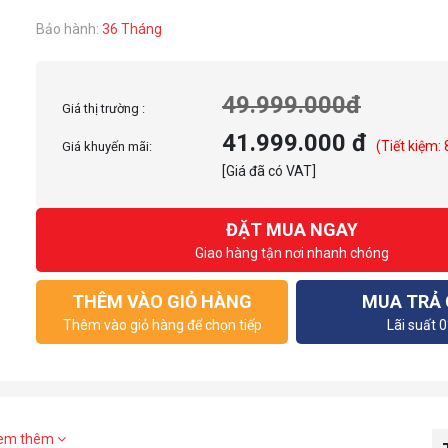
Bảo hành:
36 Tháng
49.999.000đ
Giá thị trường :
41.999.000 đ
(Tiết kiệm:
Giá khuyến mãi:
[Giá đã có VAT]
ĐẶT MUA NGAY
Giao hàng tận nơi nhanh chóng
THÊM VÀO GIỎ HÀNG
MUA TRẢ
Thêm vào giỏ hàng để chọn tiếp
Lãi suất 
em thêm