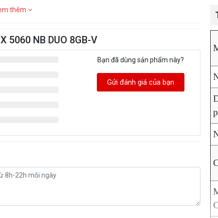
em thêm
RTX 5060 NB DUO 8GB-V
M
Bạn đã dùng sản phẩm này?
N
Gửi đánh giá của bạn
D
C
C