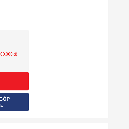
400.000 đ)
 GÓP
0%