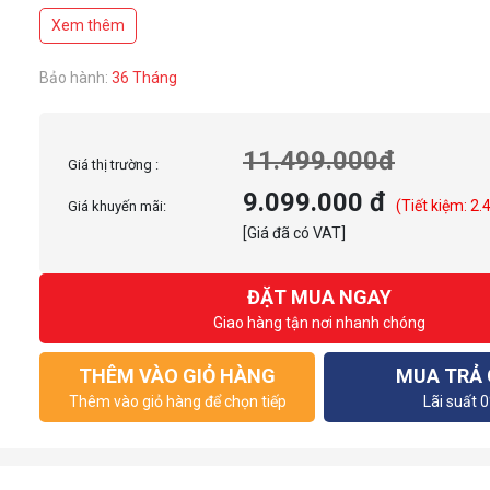
Xem thêm
Bảo hành:
36 Tháng
11.499.000đ
Giá thị trường :
9.099.000 đ
(Tiết kiệm: 2.
Giá khuyến mãi:
[Giá đã có VAT]
ĐẶT MUA NGAY
Giao hàng tận nơi nhanh chóng
THÊM VÀO GIỎ HÀNG
MUA TRẢ
Thêm vào giỏ hàng để chọn tiếp
Lãi suất 