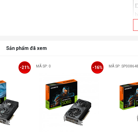
D
b
L
T
Sản phẩm đã xem
n
MÃ SP: 0
MÃ SP: SP00864
-21%
-16%
B
P
C
D