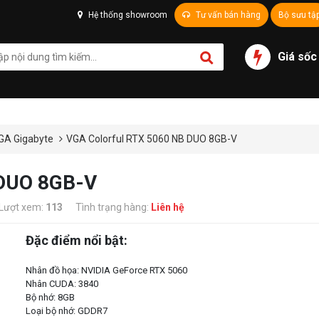
Hệ thống showroom
Tư vấn bán hàng
Bộ sưu tậ
Giá sốc
GA Gigabyte
VGA Colorful RTX 5060 NB DUO 8GB-V
 DUO 8GB-V
Lượt xem:
113
Tình trạng hàng:
Liên hệ
Đặc điểm nổi bật:
Nhân đồ họa: NVIDIA GeForce RTX 5060
Nhân CUDA: 3840
Bộ nhớ: 8GB
Loại bộ nhớ: GDDR7