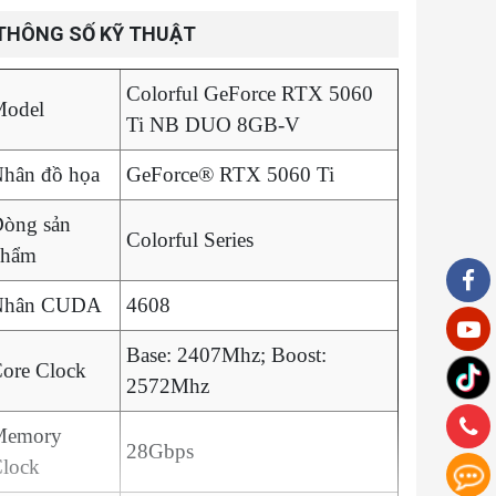
THÔNG SỐ KỸ THUẬT
Colorful GeForce RTX 5060
odel
Ti NB DUO 8GB-V
hân đồ họa
GeForce® RTX 5060 Ti
òng sản
Colorful Series
phẩm
Nhân CUDA
4608
Base: 2407Mhz; Boost:
ore Clock
2572Mhz
Memory
28Gbps
lock