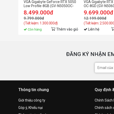
VGA Gigabyte GeForce RTX 5050
VGA Gigabyte RTX
Low Profile-8GB (GV-N5050OC-
OC-8GD (GV-N506
8GL) GDDR6
8GD)
8.499.000đ
9.699.000đ
9.799.000đ
12.199.000đ
(Tiết kiệm: 1.300.000đ)
(Tiết kiệm: 2.500.00
Thêm vào giỏ
Liên hệ
Còn hàng
ĐĂNG KÝ NHẬN EM
Thông tin chung
Quy định 
Giới thiệu công ty
Chính Sách
Góp ý, Khiếu nại
Chính sách đ