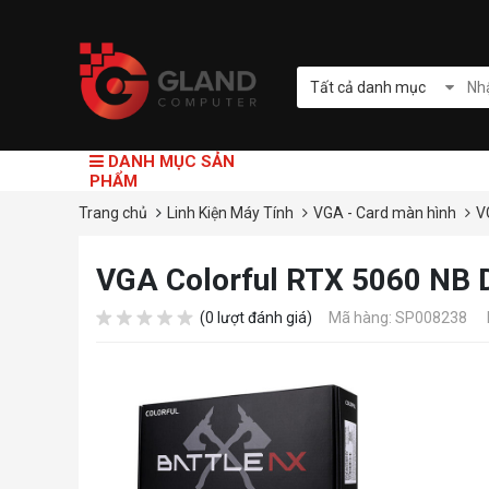
Tất cả danh mục
DANH MỤC SẢN
PHẨM
Trang chủ
Linh Kiện Máy Tính
VGA - Card màn hình
V
VGA Colorful RTX 5060 NB
(0 lượt đánh giá)
Mã hàng: SP008238