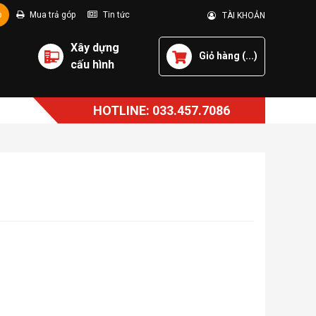
p
Mua trả góp
Tin tức
TÀI KHOẢN
Xây dựng
Giỏ hàng (
...
)
cấu hình
HOTLINE: 033.457.7086