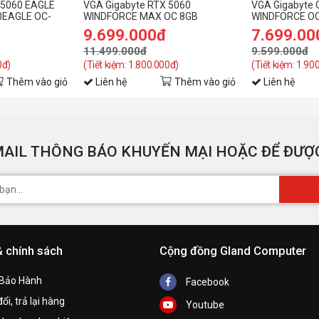
 5060 EAGLE
VGA Gigabyte RTX 5060
VGA Gigabyte 
0EAGLE OC-
WINDFORCE MAX OC 8GB
WINDFORCE OC
F
N5050WF2OC-
9.699.000đ
7.699.00
A
11.499.000đ
9.599.000đ
0đ)
(Tiết kiệm: 1.800.000đ)
(Tiết kiệm: 1.90
T
Thêm vào giỏ
Liên hệ
Thêm vào giỏ
Liên hệ
N
x
AIL THÔNG BÁO KHUYẾN MẠI HOẶC ĐỂ ĐƯỢC
D
t
S
& chính sách
Cộng đồng Gland Computer
K
 Bảo Hành
Facebook
ổi, trả lại hàng
Youtube
T