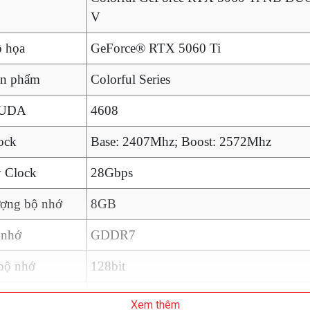
V
 họa
GeForce® RTX 5060 Ti
ản phẩm
Colorful Series
CUDA
4608
ock
Base: 2407Mhz; Boost: 2572Mhz
 Clock
28Gbps
ợng bộ nhớ
8GB
 nhớ
GDDR7
bộ nhớ
128bit
 Bandwidth
448GB/s
Xem thêm