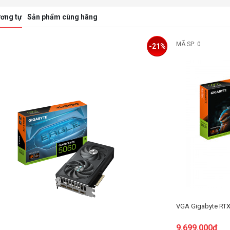
ơng tự
Sản phẩm cùng hãng
MÃ SP: 0
-21%
VGA Gigabyte RT
9.699.000đ