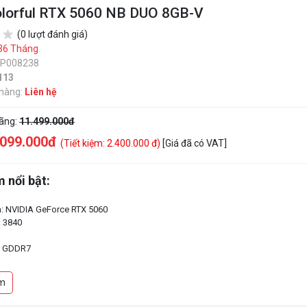
lorful RTX 5060 NB DUO 8GB-V
(0 lượt đánh giá)
36 Tháng
SP008238
113
 hàng:
Liên hệ
hãng:
11.499.000đ
.099.000đ
(Tiết kiệm: 2.400.000 đ)
[Giá đã có VAT]
 nổi bật:
: NVIDIA GeForce RTX 5060
 3840
ớ: GDDR7
m