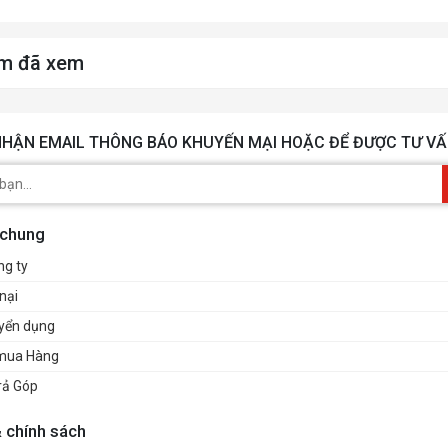
ượng
0.76KG
m đã xem
HẬN EMAIL THÔNG BÁO KHUYẾN MẠI HOẶC ĐỂ ĐƯỢC TƯ VẤ
 chung
ng ty
nại
uyển dụng
mua Hàng
rả Góp
& chính sách