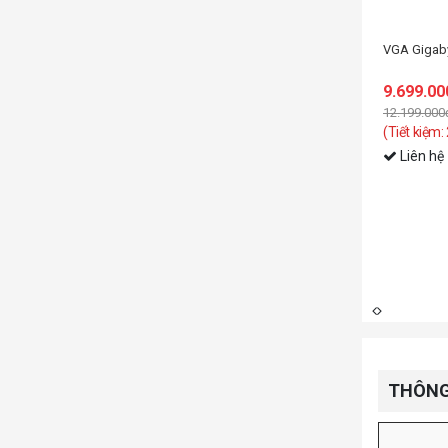
VGA Gigab
9.699.00
 GeForce RTX 5050 Low Profile-8GB (GV-N5050OC-8GL) GDDR6
12.199.000
(Tiết kiệm:
Liên hệ
300.000đ)
THÔNG