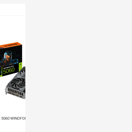
MÃ SP: SP008648
-16%
X 5060 WINDFORCE MAX OC 8GB