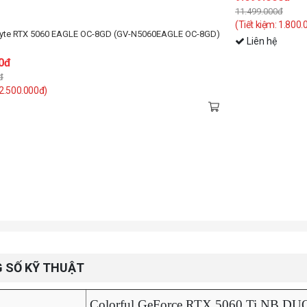
11.499.000đ
(Tiết kiệm: 1.800.
yte RTX 5060 EAGLE OC-8GD (GV-N5060EAGLE OC-8GD)
Liên hệ
0đ
đ
 2.500.000đ)
 SỐ KỸ THUẬT
Colorful GeForce RTX 5060 Ti NB DU