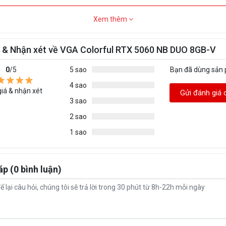
onnector
8pin
Xem thêm
180W
 & Nhận xét về VGA Colorful RTX 5060 NB DUO 8GB-V
Ports
3 x DisplayPort 2.1b + 1 x HDMI 2.1b
0
/5
5 sao
Bạn đã dùng sản
pe
FAN
4 sao
iá & nhận xét
Gửi đánh giá 
3 sao
op Technology
Yes
2 sao
ề xuất
600W
1 sao
DirectX 12 Ultimate / OpenGL 4.6
áp (0 bình luận)
hnology
DLSS 4 / Reflex / Studio
ước
231 x 120 x 48.9mm