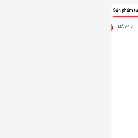
Sản phẩm tư
307
MÃ SP: 0
-14%