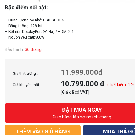
Đặc điểm nổi bật:
– Dung lượng bộ nhớ: 8GB GDDR6
– Băng thông: 128-bit
– Kết nối: DisplayPort (v1.4a) / HDMI 2.1
Bảo hành:
36 tháng
11.999.000đ
Giá thị trường :
10.799.000 đ
(Tiết kiệm: 1.2
Giá khuyến mãi:
[Giá đã có VAT]
ĐẶT MUA NGAY
Giao hàng tận nơi nhanh chóng
THÊM VÀO GIỎ HÀNG
MUA TRẢ G