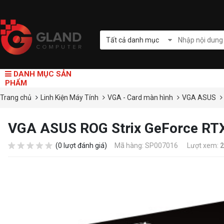
Tất cả danh mục
DANH MỤC SẢN
PHẨM
Trang chủ
Linh Kiện Máy Tính
VGA - Card màn hình
VGA ASUS
VGA ASUS ROG Strix GeForce RT
(0 lượt đánh giá)
Mã hàng: SP007016
Lượt xem:
2