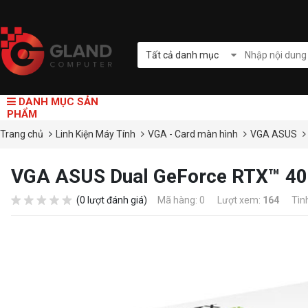
Tất cả danh mục
DANH MỤC SẢN
PHẨM
Trang chủ
Linh Kiện Máy Tính
VGA - Card màn hình
VGA ASUS
VGA ASUS Dual GeForce RTX™ 406
(0 lượt đánh giá)
Mã hàng: 0
Lượt xem:
164
Tìn