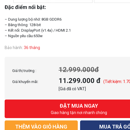
Đặc điểm nổi bật:
– Dung lượng bộ nhớ: 8GB GDDR6
– Băng thông: 128-bit
– Kết nối: DisplayPort (v1.4a) / HDMI 2.1
Bảo hành:
36 tháng
12.999.000đ
Giá thị trường :
11.299.000 đ
(Tiết kiệm: 1.7
Giá khuyến mãi:
[Giá đã có VAT]
ĐẶT MUA NGAY
Giao hàng tận nơi nhanh chóng
THÊM VÀO GIỎ HÀNG
MUA TRẢ G