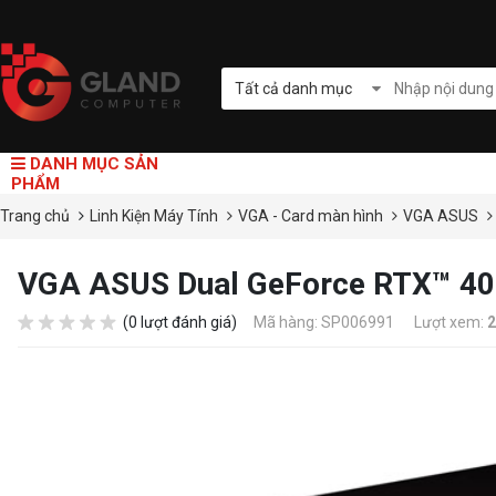
Tất cả danh mục
DANH MỤC SẢN
PHẨM
Trang chủ
Linh Kiện Máy Tính
VGA - Card màn hình
VGA ASUS
VGA ASUS Dual GeForce RTX™ 40
(0 lượt đánh giá)
Mã hàng: SP006991
Lượt xem:
2