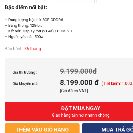
Đặc điểm nổi bật:
– Dung lượng bộ nhớ: 8GB GDDR6
– Băng thông: 128-bit
– Kết nối: DisplayPort (v1.4a) / HDMI 2.1
Bảo hành:
36 tháng
9.199.000đ
Giá thị trường :
8.199.000 đ
(Tiết kiệm: 1.000
Giá khuyến mãi:
[Giá đã có VAT]
ĐẶT MUA NGAY
Giao hàng tận nơi nhanh chóng
THÊM VÀO GIỎ HÀNG
MUA TRẢ G