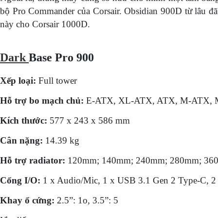
bộ Pro Commander của Corsair. Obsidian 900D từ lâu đã 
này cho Corsair 1000D.
Dark
Base Pro 900
Xếp loại:
Full tower
Hỗ trợ bo mạch chủ:
E-ATX, XL-ATX, ATX, M-ATX, 
Kích thước:
577 x 243 x 586 mm
Cân nặng:
14.39 kg
Hỗ trợ radiator:
120mm; 140mm; 240mm; 280mm; 36
Cổng I/O:
1 x Audio/Mic, 1 x USB 3.1 Gen 2 Type-C, 2 
Khay ổ cứng:
2.5”: 1o, 3.5”: 5