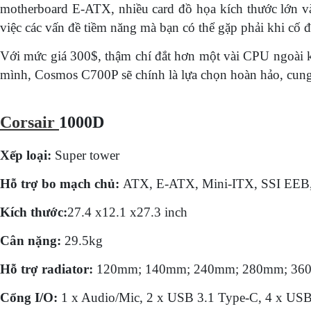
motherboard E-ATX, nhiều card đồ họa kích thước lớn và
việc các vấn đề tiềm năng mà bạn có thể gặp phải khi cố 
Với mức giá 300$, thậm chí đắt hơn một vài CPU ngoài ki
mình, Cosmos C700P sẽ chính là lựa chọn hoàn hảo, cung
Corsair
1000D
Xếp loại:
Super tower
Hỗ trợ bo mạch chủ:
ATX, E-ATX, Mini-ITX, SSI EEB
Kích thước:
27.4 x12.1 x27.3 inch
Cân nặng:
29.5kg
Hỗ trợ radiator:
120mm; 140mm; 240mm; 280mm; 36
Cổng I/O:
1 x Audio/Mic, 2 x USB 3.1 Type-C, 4 x USB