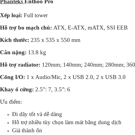
Phanteks
Enthoo Pro
Xếp loại:
Full tower
Hỗ trợ bo mạch chủ:
ATX, E-ATX, mATX, SSI EEB
Kích thước:
235 x 535 x 550 mm
Cân nặng:
13.8 kg
Hỗ trợ radiator:
120mm; 140mm; 240mm; 280mm; 36
Cổng I/O:
1 x Audio/Mic, 2 x USB 2.0, 2 x USB 3.0
Khay ổ cứng:
2.5”: 7, 3.5”: 6
Ưu điểm:
Đi dây tốt và dễ dàng
Hỗ trợ nhiều tùy chọn làm mát bằng dung dịch
Giá thành ổn