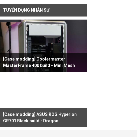
TUYỂN DỤNG NHÂN SỰ
[Case modding] Coolermaster
MasterFrame 400 build - Mini Mesh
[Case modding] ASUS ROG Hyperion
GR701 Black build - Dragon