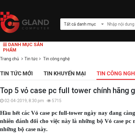
Tất cả danh mục
DANH MỤC SẢN
PHẨM
Trang chủ
Tin tức
Tin công nghệ
TIN TỨC MỚI
TIN KHUYẾN MẠI
TIN CÔNG NGH
Top 5 vỏ case pc full tower chính hãng 
02-04-2019, 8:30 pm
5715
Hầu hết các Vỏ case pc full-tower ngày nay đang càng 
nhiên đánh đổi cho việc này là những bộ Vỏ case pc 
những bộ case này.