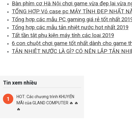
Bàn phím cơ Hà Nội chơi game vừa đẹp lại vừa n
TỔNG HỢP Vỏ case pc MÁY TÍNH ĐẸP NHẤT NĂ
Tổng hợp các mẫu PC gaming giá rẻ tốt nhất 201
Tổng hợp các mẫu tản nhiệt nước hot nhất 2019
Tất tần tật phụ kiện máy tính các loại 2019
6 con chuột chơi game tốt nhất dành cho game t
TẢN NHIỆT NƯỚC LÀ GÌ? CÓ NÊN LẮP TẢN NH
Tin xem nhiều
HOT: Các chương trình KHUYẾN
1
MÃI của GLAND COMPUTER 🔥 🔥
🔥