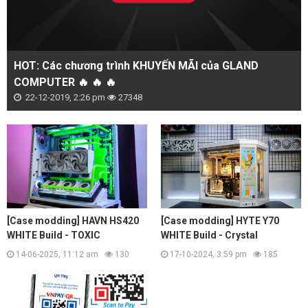
HOT: Các chương trình KHUYẾN MÃI của GLAND
COMPUTER 🔥 🔥 🔥
22-12-2019, 2:26 pm
27348
[Case modding] HAVN HS420
[Case modding] HYTE Y70
WHITE Build - TOXIC
WHITE Build - Crystal
14-06-2025, 11:12 am
130
17-10-2024, 3:59 pm
185