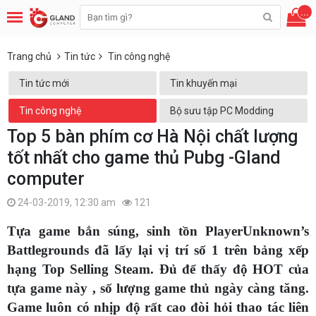
...
Trang chủ
Tin tức
Tin công nghệ
Tin tức mới
Tin khuyến mại
Tin công nghệ
Bộ sưu tập PC Modding
Top 5 bàn phím cơ Hà Nội chất lượng
tốt nhất cho game thủ Pubg -Gland
computer
24-03-2019, 12:30 am
121
Tựa game bắn súng, sinh tồn PlayerUnknown’s
Battlegrounds đã lấy lại vị trí số 1 trên bảng xếp
hạng Top Selling Steam. Đủ để thấy độ HOT của
tựa game này , số lượng game thủ ngày càng tăng.
Game luôn có nhịp độ rất cao đòi hỏi thao tác liên