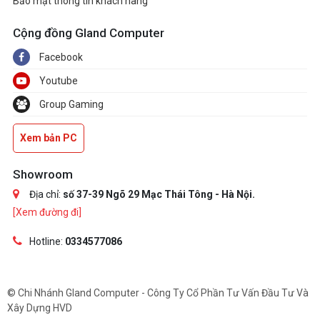
Bảo mật thông tin khách hàng
Cộng đồng Gland Computer
Facebook
Youtube
Group Gaming
Xem bản PC
Showroom
Địa chỉ:
số 37-39 Ngõ 29 Mạc Thái Tông - Hà Nội.
[Xem đường đi]
Hotline:
0334577086
© Chi Nhánh Gland Computer - Công Ty Cổ Phần Tư Vấn Đầu Tư Và
Xây Dựng HVD