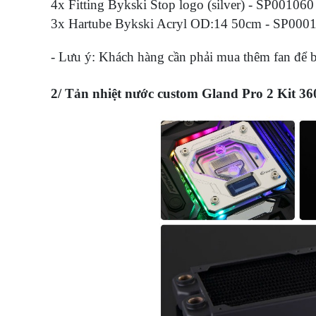
4x Fitting Bykski Stop logo (silver) - SP00106
3x Hartube Bykski Acryl OD:14 50cm - SP000
- Lưu ý: Khách hàng cần phải mua thêm fan để bộ
2/ Tản nhiệt nước custom Gland Pro 2 Kit 360