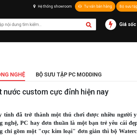
Hệ thống showroom
Tư vấn bán hàng
Bộ sưu tậ
Giá sốc
ÔNG NGHỆ
BỘ SƯU TẬP PC MODDING
t nước custom cực đỉnh hiện nay
y tính đã trở thành một thú chơi được nhiều người y
g nghệ, PC hay đơn thuần là một bạn trẻ yêu cái đẹ
ng chỉ gồm một "cục kim loại" đơn giản thì bộ Waterc