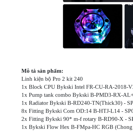
Mô tả sản phẩm:
Linh kiện bộ Pro 2 kit 240
1x Block CPU Bykski Intel FR-CU-RA-2018-V
1x Pump tank combo Bykski B-PMD3-RX-AL
1x Radiator Bykski B-RD240-TN(Thick30) - 
8x Fitting Bykski Com OD:14 B-HTJ-L14 - S
2x Fitting Bykski 90* m-f rotary B-RD90-X -
1x Bykski Flow Hex B-FMpa-HC RGB (Chong 