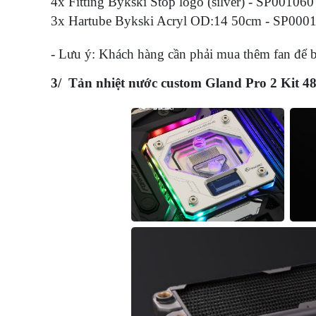
4x Fitting Bykski Stop logo (silver) - SP00106
3x Hartube Bykski Acryl OD:14 50cm - SP000
- Lưu ý: Khách hàng cần phải mua thêm fan để bộ
3/ Tản nhiệt nước custom Gland Pro 2 Kit 480