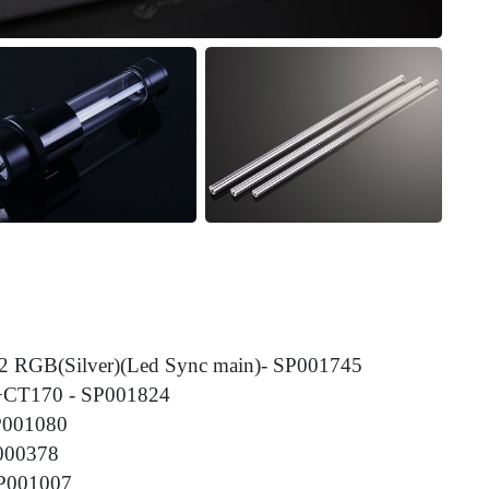
2 RGB(Silver)(Led Sync main)- SP001745
+CT170 - SP001824
SP001080
P000378
 SP001007