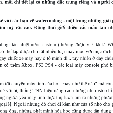
mỗi chi tiết lại có những đặc trưng riêng và người 
sẻ với các bạn về watercooling - một trong những giải
hẩm mỹ rất cao. Đồng thời giới thiệu các mẫu tản n
oling: tản nhiệt nước custom (thường được viết tắt là 
ó thể lắp được cho rất nhiều loại máy móc với mục đích g
gay chiếc xe máy hay ô tô mình đi... tuy nhiên ở đây chún
còn có thêm Xbox, PS3 PS4 - các loại máy console phổ b
m tới chuyện máy tính của họ "chạy như thế nào" mà còn 
mẽ với hệ thống TNN hiệu năng cao nhưng nhìn vào chỉ
ững người yêu máy tính thực thụ luôn tìm ra những phươ
ại lệ. Ngoài những đồ chơi đi kèm như cửa sổ nhỏ cho
ong ống, những phát minh hóa học cũng được tận dụng tr