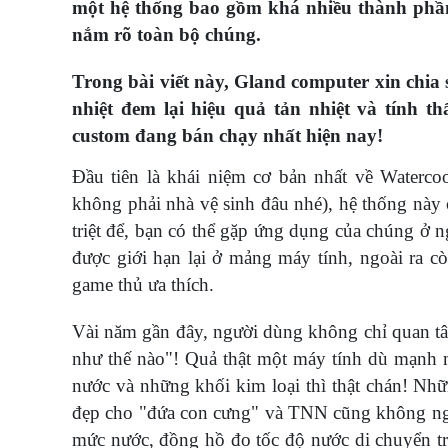
một hệ thống bao gồm khá nhiều thành phần, 
nắm rõ toàn bộ chúng.
Trong bài viết này, Gland computer xin chia 
nhiệt đem lại hiệu quả tản nhiệt và tính t
custom đang bán chạy nhất hiện nay!
Đầu tiên là khái niệm cơ bản nhất về Waterco
không phải nhà vệ sinh đâu nhé), hệ thống này c
triệt để, bạn có thể gặp ứng dụng của chúng ở n
được giới hạn lại ở mảng máy tính, ngoài ra 
game thủ ưa thích.
Vài năm gần đây, người dùng không chỉ quan tâ
như thế nào"! Quả thật một máy tính dù mạnh 
nước và những khối kim loại thì thật chán! Nh
đẹp cho "đứa con cưng" và TNN cũng không ngo
mức nước, đồng hồ đo tốc độ nước di chuyển tr