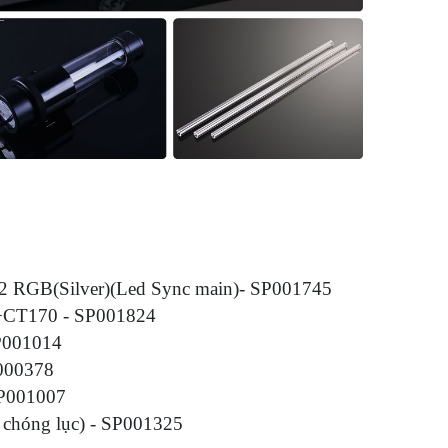
2 RGB(Silver)(Led Sync main)- SP001745
+CT170 - SP001824
SP001014
P000378
 SP001007
chóng lục) - SP001325