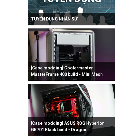
TUYỂN DỤNG NHÂN SỰ
[Case modding] Coolermaster
MasterFrame 400 build - Mini Mesh
[Case modding] ASUS ROG Hyperion
GR701 Black build - Dragon