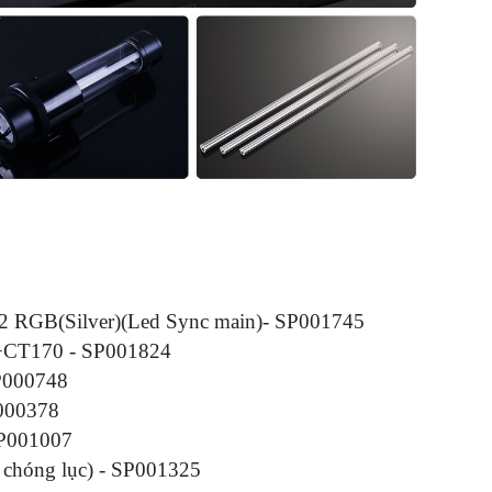
2 RGB(Silver)(Led Sync main)- SP001745
+CT170 - SP001824
SP000748
P000378
 SP001007
chóng lục) - SP001325