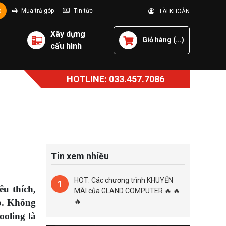
p
Mua trả góp
Tin tức
TÀI KHOẢN
Xây dựng
Giỏ hàng (
...
)
cấu hình
HOTLINE: 033.457.7086
Tin xem nhiều
HOT: Các chương trình KHUYẾN
1
êu thích,
MÃI của GLAND COMPUTER 🔥 🔥
p. Không
🔥
ooling là