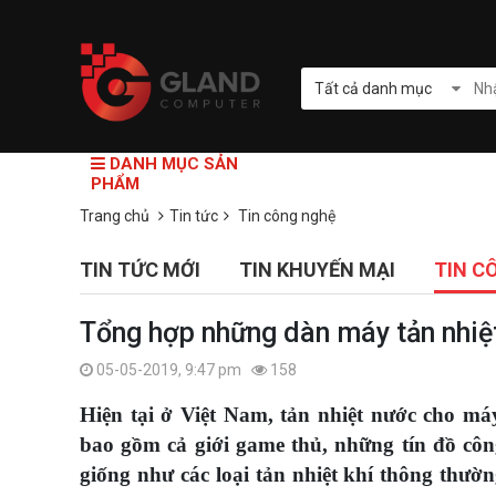
Tất cả danh mục
DANH MỤC SẢN
PHẨM
Trang chủ
Tin tức
Tin công nghệ
TIN TỨC MỚI
TIN KHUYẾN MẠI
TIN C
Tổng hợp những dàn máy tản nhiệ
05-05-2019, 9:47 pm
158
Hiện tại ở Việt Nam, tản nhiệt nước cho má
bao gồm cả giới game thủ, những tín đồ côn
giống như các loại tản nhiệt khí thông thườ