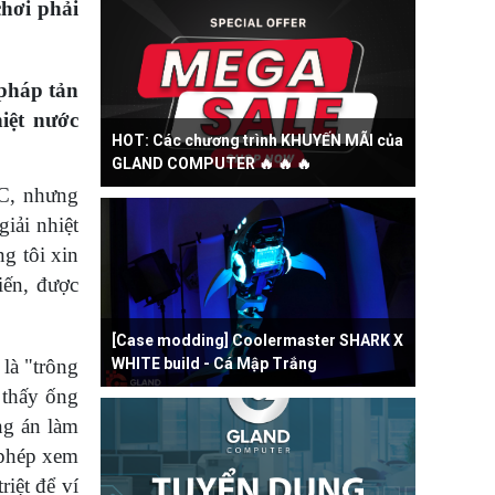
chơi phải
 pháp tản
hiệt nước
HOT: Các chương trình KHUYẾN MÃI của
GLAND COMPUTER 🔥 🔥 🔥
WC, nhưng
iải nhiệt
g tôi xin
iến, được
[Case modding] Coolermaster SHARK X
là "trông
WHITE build - Cá Mập Trắng
 thấy ống
ng án làm
 phép xem
iệt để ví