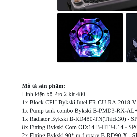
Mô tả sản phẩm:
Linh kiện bộ Pro 2 kit 480
1x Block CPU Bykski Intel FR-CU-RA-2018-V
1x Pump tank combo Bykski B-PMD3-RX-AL
1x Radiator Bykski B-RD480-TN(Thick30) - 
8x Fitting Bykski Com OD:14 B-HTJ-L14 - S
2x Fitting Bykski 90* m-f rotary B-RD90-X -