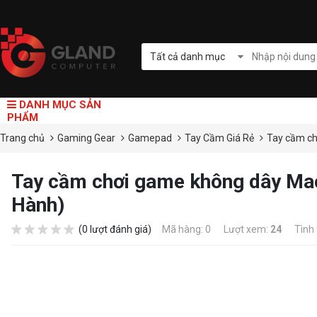
Tất cả danh mục
DANH MỤC SẢN
PHẨM
Trang chủ
Gaming Gear
Gamepad
Tay Cầm Giá Rẻ
Tay cầm ch
Tay cầm chơi game không dây Ma
Hành)
(0 lượt đánh giá)
Mã hàng: 0
Lượt xem:
24
Tình 