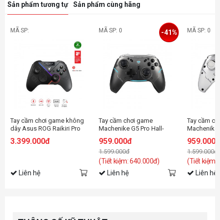
Sản phẩm tương tự
Sản phẩm cùng hãng
MÃ SP:
MÃ SP: 0
MÃ SP: 0
-41%
Tay cầm chơi game không
Tay cầm chơi game
Tay cầm ch
dây Asus ROG Raikiri Pro
Machenike G5 Pro Hall-
Machenike G
effect Gamepad Controller
effect Gam
3.399.000đ
959.000đ
959.000
Màu Đen
Màu Trắng
1.599.000đ
1.599.000đ
(Tiết kiệm: 640.000đ)
(Tiết kiệm:
Liên hệ
Liên hệ
Liên hệ