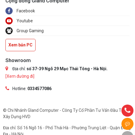
Cộng đồng Gland Computer
Facebook
Youtube
Group Gaming
Xem bản PC
Showroom
Địa chỉ:
số 37-39 Ngõ 29 Mạc Thái Tông - Hà Nội.
[Xem đường đi]
Hotline:
0334577086
© Chi Nhánh Gland Computer - Công Ty Cổ Phần Tư Vấn Đầu Tư Và
Xây Dựng HVD
Địa chỉ: Số 16 Ngõ 16 - Phố Thái Hà - Phường Trung Liệt - Quận Đống
Đa - Hà Nội