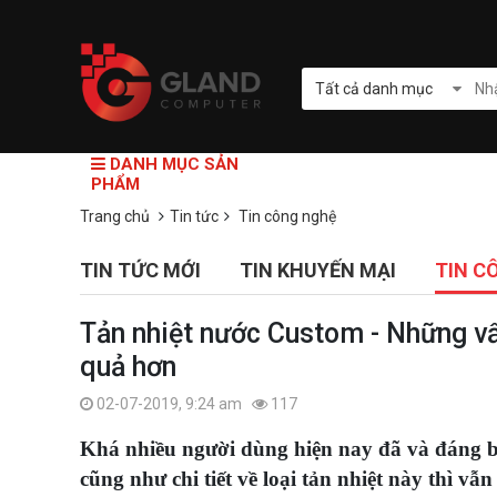
Tất cả danh mục
DANH MỤC SẢN
PHẨM
Trang chủ
Tin tức
Tin công nghệ
TIN TỨC MỚI
TIN KHUYẾN MẠI
TIN C
Tản nhiệt nước Custom - Những vấ
quả hơn
02-07-2019, 9:24 am
117
Khá nhiều người dùng hiện nay đã và đáng biế
cũng như chi tiết về loại tản nhiệt này thì