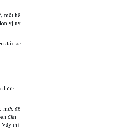
ẽ, một hệ
đơn vị uy
u đối tác
m được
ảo mức độ
bán đến
 Vậy thì