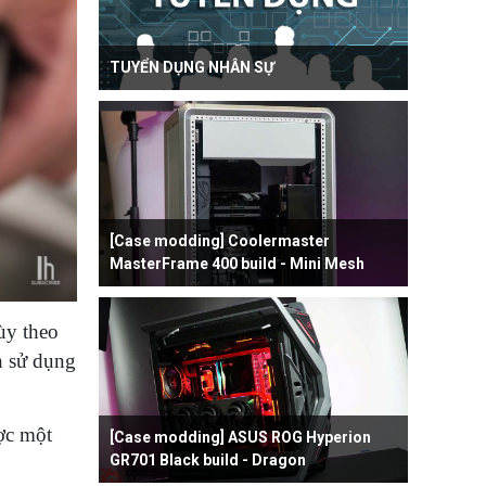
TUYỂN DỤNG NHÂN SỰ
[Case modding] Coolermaster
MasterFrame 400 build - Mini Mesh
ùy theo
n sử dụng
ợc một
[Case modding] ASUS ROG Hyperion
GR701 Black build - Dragon