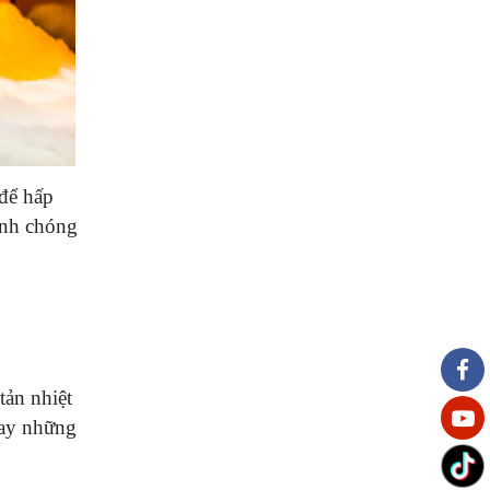
 để hấp
anh chóng
tản nhiệt
hay những