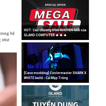
HOT: Các chương trình KHUYẾN MÃI của
trong hệ
GLAND COMPUTER 🔥 🔥 🔥
g như
[Case modding] Coolermaster SHARK X
WHITE build - Cá Mập Trắng