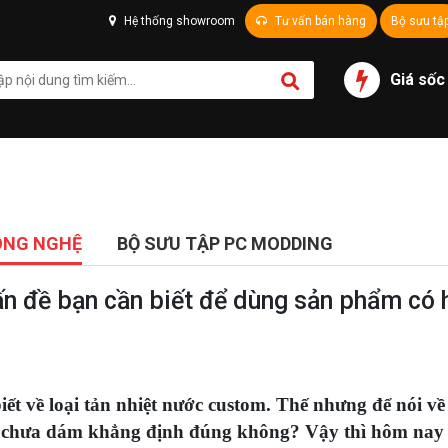
Hệ thống showroom
Tư vấn bán hàng
Bộ sưu tậ
Giá sốc
ÔNG NGHỆ
BỘ SƯU TẬP PC MODDING
n đề bạn cần biết để dùng sản phẩm có 
t về loại tản nhiệt nước custom. Thế nhưng để nói về
 vẫn chưa dám khẳng định đúng không? Vậy thì hôm nay