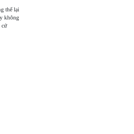
 thế lại
áy không
 cứ