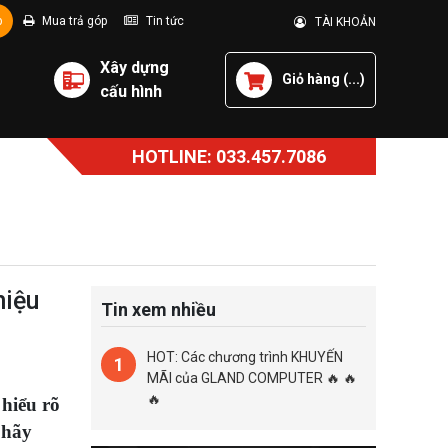
p
Mua trả góp
Tin tức
TÀI KHOẢN
Xây dựng
Giỏ hàng (
...
)
cấu hình
HOTLINE: 033.457.7086
hiệu
Tin xem nhiều
HOT: Các chương trình KHUYẾN
1
MÃI của GLAND COMPUTER 🔥 🔥
🔥
 hiểu rõ
 hãy