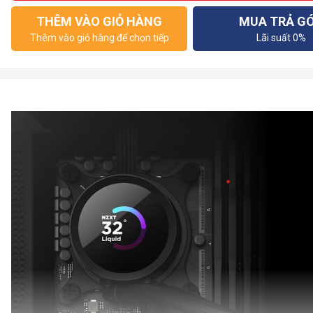
THÊM VÀO GIỎ HÀNG
MUA TRẢ G
Thêm vào giỏ hàng để chọn tiếp
Lãi suất 0%