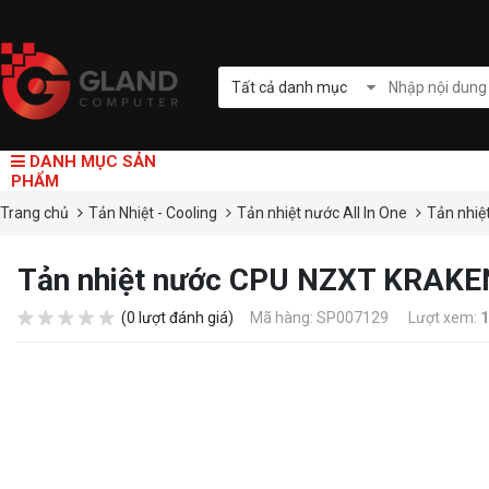
Tất cả danh mục
DANH MỤC SẢN
PHẨM
Trang chủ
Tản Nhiệt - Cooling
Tản nhiệt nước All In One
Tản nhi
Tản nhiệt nước CPU NZXT KRAK
(0 lượt đánh giá)
Mã hàng: SP007129
Lượt xem:
1