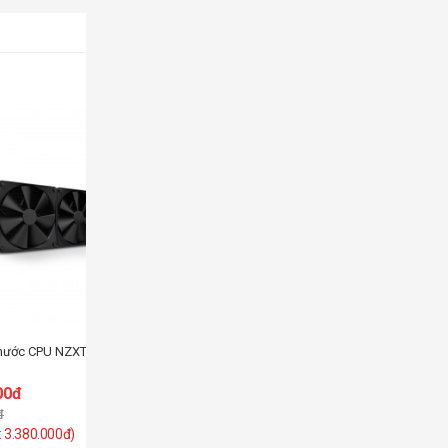
MÃ SP: SP006783
-53%
 nước CPU NZXT Kraken Elite 240
00đ
đ
Tản nhiệt nước CPU NZXT Kraken Elite 360
: 3.380.000đ)