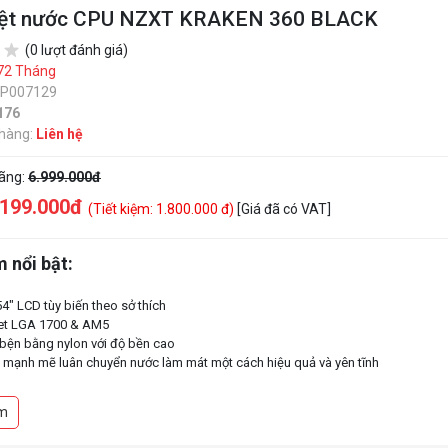
iệt nước CPU NZXT KRAKEN 360 BLACK
(0 lượt đánh giá)
72 Tháng
SP007129
176
 hàng:
Liên hệ
hãng:
6.999.000đ
.199.000đ
(Tiết kiệm: 1.800.000 đ)
[Giá đã có VAT]
 nổi bật:
4" LCD tùy biến theo sở thích
ket LGA 1700 & AM5
bện bằng nylon với độ bền cao
mạnh mẽ luân chuyển nước làm mát một cách hiệu quả và yên tĩnh
m