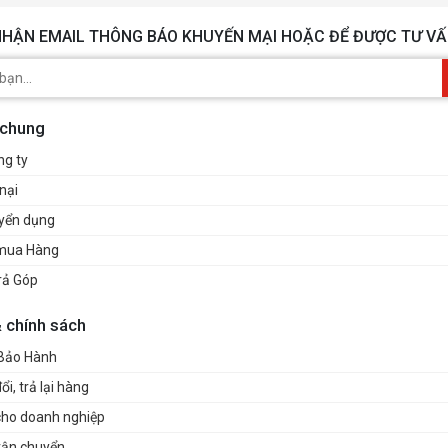
HẬN EMAIL THÔNG BÁO KHUYẾN MẠI HOẶC ĐỂ ĐƯỢC TƯ VẤ
 chung
ng ty
nại
uyển dụng
mua Hàng
rả Góp
& chính sách
 Bảo Hành
i, trả lại hàng
cho doanh nghiệp
vận chuyển