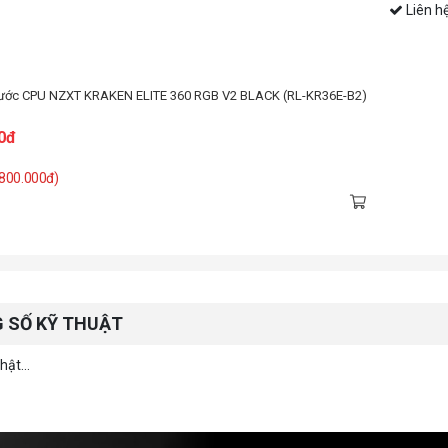
Liên h
nước CPU NZXT KRAKEN ELITE 360 RGB V2 BLACK (RL-KR36E-B2)
0đ
 800.000đ)
 SỐ KỸ THUẬT
ật...