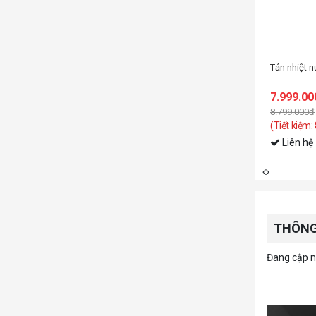
nước CPU NZXT KRAKEN ELITE 360 RGB V2 White (RL-KR36E-W2)
Tản nhiệt 
0đ
7.999.00
8.799.000đ
(Tiết kiệm:
Liên hệ
THÔNG
Đang cập nh