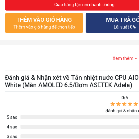
Giao hàng tận nơi nhanh chóng
THÊM VÀO GIỎ HÀNG
MUA TRẢ G
Thêm vào giỏ hàng để chọn tiếp
Lãi suất 0%
Xem thêm
Đánh giá & Nhận xét về Tản nhiệt nước CPU 
White (Màn AMOLED 6.5/Bơm ASETEK Adela)
0
/5
đánh giá & nhận 
5 sao
4 sao
3 sao