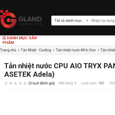
Tất cả danh mục
DANH MỤC SẢN
PHẨM
Trang chủ
Tản Nhiệt - Cooling
Tản nhiệt nước All In One
Tản nhiệ
Tản nhiệt nước CPU AIO TRYX 
ASETEK Adela)
(0 lượt đánh giá)
Mã hàng: 0
Lượt xem:
183
Tìn