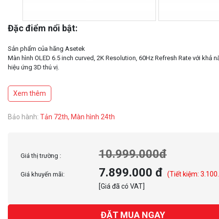
Đặc điểm nổi bật:
Sản phẩm của hãng Asetek
Màn hình OLED 6.5 inch curved, 2K Resolution, 60Hz Refresh Rate với khả n
hiệu ứng 3D thú vị.
ROTA ARCB Fans: Default lighting preJets, OTA updates supported, Dynam
Xem thêm
control.
Quạt tích hợp ARGB GEN2 LEDs với công nghệ Fluid Dynamic 8earing (FDB)
tăng độ bền và cho phép người dùng tùy chỉnh hiệu ứng ánh sáng.
Bảo hành:
Tản 72th, Màn hình 24th
10.999.000đ
Giá thị trường :
7.899.000 đ
(Tiết kiệm: 3.100
Giá khuyến mãi:
[Giá đã có VAT]
ĐẶT MUA NGAY