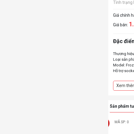
Tình trạng
Giá chính 
1
Giá bán:
Đặc điểm
Thương hiệu
Loại sản ph
Model: Froze
Hỗ trợ soc
Tốc độ bơm
Độ ồn: 28.2
Xem thê
Sản phẩm tư
MÃ SP: 0
-22%