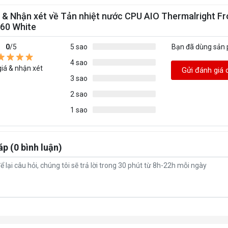
 & Nhận xét về Tản nhiệt nước CPU AIO Thermalright F
 360 White
0
/5
5 sao
Bạn đã dùng sản
4 sao
iá & nhận xét
Gửi đánh giá 
3 sao
2 sao
1 sao
áp (0 bình luận)