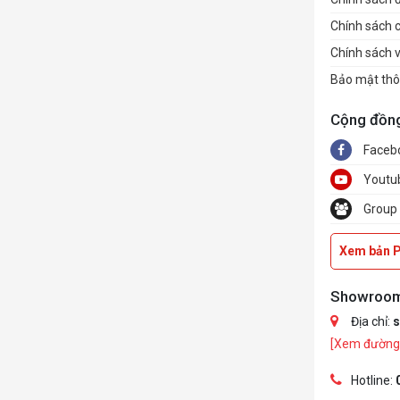
Chính sách 
Chính sách 
Bảo mật thô
Cộng đồn
Faceb
Youtu
Group
Xem bản 
Showroo
Địa chỉ:
s
[Xem đường 
Hotline: