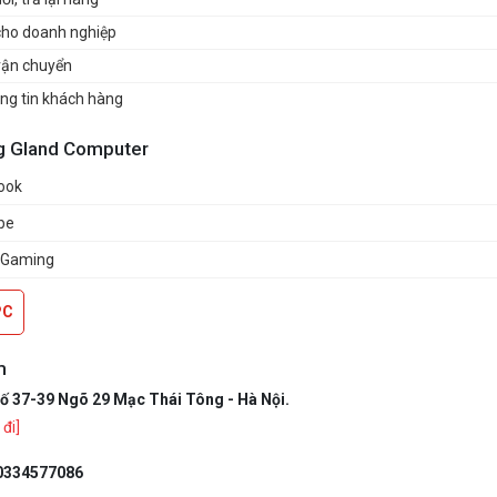
cho doanh nghiệp
vận chuyển
ng tin khách hàng
g Gland Computer
ook
be
 Gaming
PC
m
ố 37-39 Ngõ 29 Mạc Thái Tông - Hà Nội.
đi]
0334577086