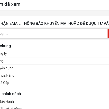
m đã xem
HẬN EMAIL THÔNG BÁO KHUYẾN MẠI HOẶC ĐỂ ĐƯỢC TƯ VẤ
 chung
ng ty
nại
uyển dụng
mua Hàng
rả Góp
& chính sách
 Bảo Hành
i, trả lại hàng