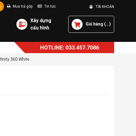
p
Mua trả góp
Tin tức
TÀI KHOẢN
Xây dựng
Giỏ hàng (
...
)
cấu hình
HOTLINE: 033.457.7086
finity 360 White