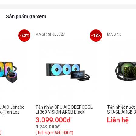
Sản phẩm đã xem
MÃ SP: SP008627
MÃ SP: 0
-22%
-18%
U AIO Jonsbo
Tản nhiệt CPU AIO DEEPCOOL
Tản nhiệt nướ
 ( Fan Led
LT360 VISION ARGB Black
STAGE ARGB 3
 )
hình)
3.099.000đ
Liên hệ
3.749.000đ
)
(Tiết kiệm: 650.000đ)