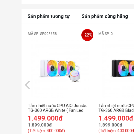
Sản phẩm tương tự
Sản phẩm cùng hãng
MÃ SP: SP008658
MÃ SP: 0
-22%
Tản nhiệt nước CPU AIO Jonsbo
Tản nhiệt nước CP
TG-360 ARGB White ( Fan Led
TG-360 ARGB Black
ghép nối không dây )
ghép nối không dây
1.499.000đ
1.499.000đ
1.899.000đ
1.899.000đ
(Tiết kiệm: 400.000đ)
(Tiết kiệm: 400.000đ