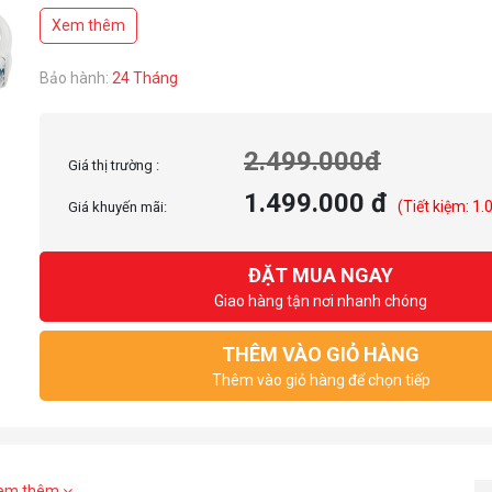
Tốc độ bơm: 2000 RPM±10% (MAX)
Xem thêm
Độ ồn: 28.2 dBA (MAX)
Bảo hành:
24 Tháng
2.499.000đ
Giá thị trường :
1.499.000 đ
(Tiết kiệm: 1.
Giá khuyến mãi:
ĐẶT MUA NGAY
Giao hàng tận nơi nhanh chóng
THÊM VÀO GIỎ HÀNG
Thêm vào giỏ hàng để chọn tiếp
em thêm