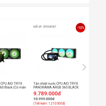
MÃ SP: SP008587
MÃ SP: SP0
-12%
c CPU AIO TRYX
Tản nhiệt nước CPU AIO TRYX
Tản nhiệt 
60 Black (Có màn
PANORAMA ARGB 360 BLACK
PANORAMA
(Màn AMOLED 6.5/Bơm ASETEK
(Màn 2k 6
9.789.000đ
8.199.
8)
10.999.000đ
9.389.00
(Tiết kiệm: 1.210.000đ)
(Tiết kiệm: 