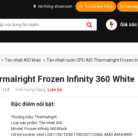
Hệ thống showroom
Tư vấn bán hàng
Bộ sưu tậ
Giá sốc
Tản nhiệt AIO khác
Tản nhiệt nước CPU AIO Thermalright Frozen In
malright Frozen Infinity 360 White
:
114
Tình trạng hàng:
Liên hệ
Đặc điểm nổi bật:
Thương hiệu: Thermalright
Loại sản phẩm: Tản nhiệt AIO
Model: Frozen Infinity 360 Black
Hỗ trợ socket: Intel LGA115X/1200/1700/2011/2066; AMD AM4/AM5