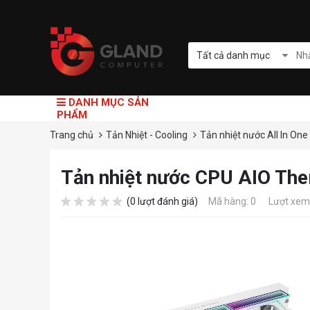
Tất cả danh mục
DANH MỤC SẢN
PHẨM
Trang chủ
Tản Nhiệt - Cooling
Tản nhiệt nước All In One
Tản nhiệt nước CPU AIO Ther
(0 lượt đánh giá)
Mã hàng: 0
Lượt xem