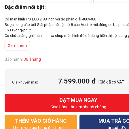
Đặc điểm nổi bật:
Có màn hình IPS LCD 2,88 inch với độ phân giải 480×480
Được cung cấp bởi Giải pháp thế hệ thứ 8 của Asetek với động cơ ba pha có 
3600 vòng/phút
Có chức năng ghi màn hình và chụp màn hình để dễ dàng hiển thị nội dung y
bạn
Xem thêm
Truy cập các hiệu ứng màn hình độc đáo và tùy chỉnh từng lớp thông qua L
Quạt tản nhiệt có thể nối chuỗi ARGB hoặc UNI FAN SL-INF được lắp đặt tại
Bảo hành:
36 Tháng
7.599.000 đ
[Giá đã có VAT]
Giá khuyến mãi:
ĐẶT MUA NGAY
Giao hàng tận nơi nhanh chóng
THÊM VÀO GIỎ HÀNG
MUA TRẢ G
Thêm vào giỏ hàng để chọn tiếp
Lãi suất 0%