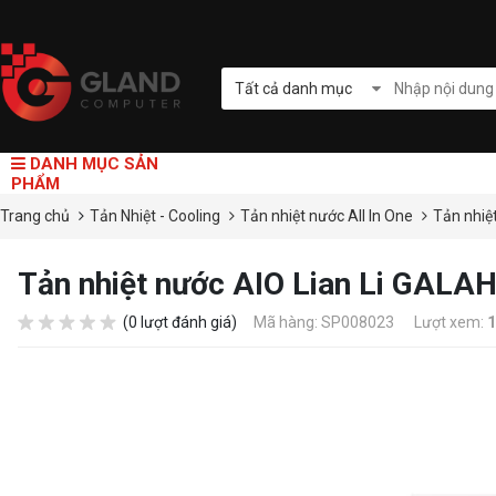
Tất cả danh mục
DANH MỤC SẢN
PHẨM
Trang chủ
Tản Nhiệt - Cooling
Tản nhiệt nước All In One
Tản nhiệ
Tản nhiệt nước AIO Lian Li GALA
(0 lượt đánh giá)
Mã hàng: SP008023
Lượt xem:
1