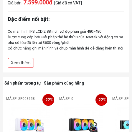
7.599.000đ
Giá bán:
[Giá đã có VAT]
Đặc điểm nổi bật:
Có màn hình IPS LCD 2,88 inch với độ phân giải 480×480
Được cung cấp bởi Giải pháp thế hệ thứ 8 của Asetek với động cơ ba
pha có tốc độ lên tới 3600 vòng/phút
Có chức năng ghi màn hình và chụp màn hình để dễ dàng hiển thị nội
dung yêu thích của bạn
Truy cập các hiệu ứng màn hình độc đáo và tùy chỉnh từng lớp thông
Xem thêm
qua L-Connect 3
Quạt tản nhiệt có thể nối chuỗi ARGB hoặc UNI FAN SL-INF được lắp
đặt tại nhà máy
Sản phẩm tương tự
Sản phẩm cùng hãng
MÃ SP: SP008658
MÃ SP: 0
MÃ SP: SP0
-22%
-22%