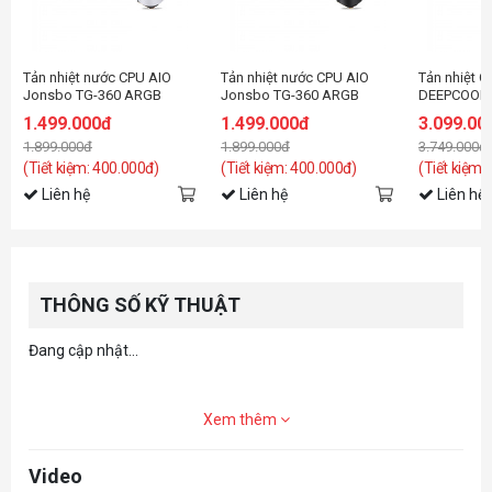
Tản nhiệt nước CPU AIO
Tản nhiệt nước CPU AIO
Tản nhiệt C
Jonsbo TG-360 ARGB
Jonsbo TG-360 ARGB
DEEPCOOL 
White ( Fan Led ghép nối
Black ( Fan Led ghép nối
ARGB Blac
1.499.000đ
1.499.000đ
3.099.00
không dây )
không dây )
1.899.000đ
1.899.000đ
3.749.000đ
(Tiết kiệm: 400.000đ)
(Tiết kiệm: 400.000đ)
(Tiết kiệm:
Liên hệ
Liên hệ
Liên hệ
THÔNG SỐ KỸ THUẬT
Đang cập nhật...
Xem thêm
Video