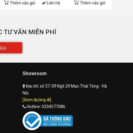
Thêm vào giỏ
Liên hệ
Thêm vào giỏ
Liên hệ
 TƯ VẤN MIỄN PHÍ
Gửi
Showroom
Địa chỉ:
số 37-39 Ngõ 29 Mạc Thái Tông - Hà
Nội.
[Xem đường đi]
Hotline:
0334577086