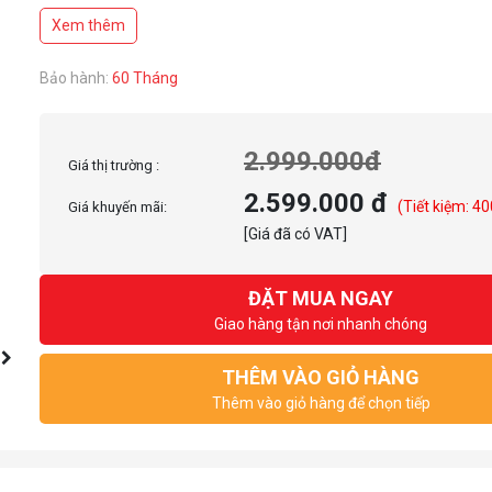
Đi kèm 2 quạt tản nhiệt Valkyrie X12 với hiệu năng làm mát cao
Xem thêm
Bảo hành:
60 Tháng
2.999.000đ
Giá thị trường :
2.599.000 đ
(Tiết kiệm: 40
Giá khuyến mãi:
[Giá đã có VAT]
ĐẶT MUA NGAY
Giao hàng tận nơi nhanh chóng
THÊM VÀO GIỎ HÀNG
Thêm vào giỏ hàng để chọn tiếp