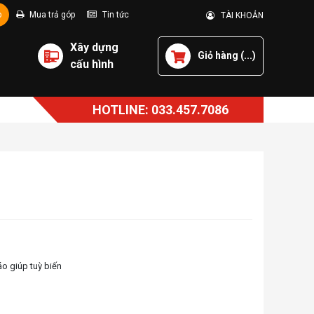
p
Mua trả góp
Tin tức
TÀI KHOẢN
Xây dựng
Giỏ hàng (
...
)
cấu hình
HOTLINE: 033.457.7086
áo giúp tuỳ biến