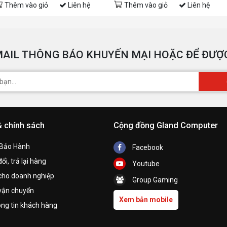
Thêm vào giỏ
Liên hệ
Thêm vào giỏ
Liên hệ
AIL THÔNG BÁO KHUYẾN MẠI HOẶC ĐỂ ĐƯỢC
& chính sách
Cộng đồng Gland Computer
 Bảo Hành
Facebook
ổi, trả lại hàng
Youtube
cho doanh nghiệp
Group Gaming
vận chuyển
Xem bản mobile
ng tin khách hàng