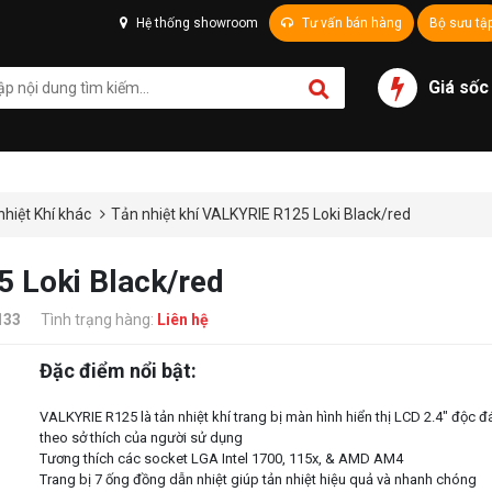
Hệ thống showroom
Tư vấn bán hàng
Bộ sưu tậ
Giá sốc
nhiệt Khí khác
Tản nhiệt khí VALKYRIE R125 Loki Black/red
5 Loki Black/red
133
Tình trạng hàng:
Liên hệ
Đặc điểm nổi bật:
VALKYRIE R125 là tản nhiệt khí trang bị màn hình hiển thị LCD 2.4" độc đ
theo sở thích của người sử dụng
Tương thích các socket LGA Intel 1700, 115x, & AMD AM4
Trang bị 7 ống đồng dẫn nhiệt giúp tản nhiệt hiệu quả và nhanh chóng