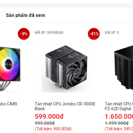
Sản phẩm đã xem
MÃ SP: SP008585
MÃ SP: 0
-9%
-41%
nsbo CA80
Tản nhiệt CPU Jonsbo CR-3000E
Tản nhiệt CP
Black
P2-62D Digital
599.000đ
1.650.00
999.000đ
1.999.000đ
(Tiết kiệm: 400.000đ)
(Tiết kiệm: 349.