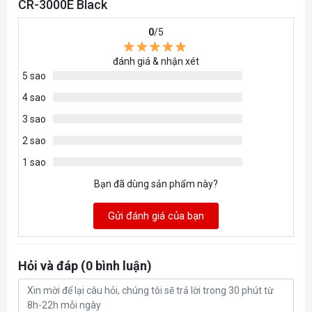
CR-3000E Black
Công suất tiêu thụ
2.88W (MAX)
0
/5
Intel: LGA 115X / 1200 /
đánh giá & nhận xét
5 sao
Socket tương thích
1700 / 1851
4 sao
AMD: AM4 / AM5
3 sao
2 sao
1 sao
Bạn đã dùng sản phẩm này?
Gửi đánh giá của bạn
Hỏi và đáp (0 bình luận)