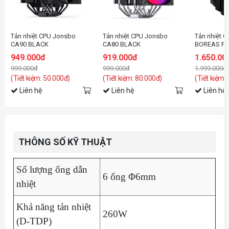
Tản nhiệt CPU Jonsbo
Tản nhiệt CPU Jonsbo
Tản nhiệt 
CA90 BLACK
CA80 BLACK
BOREAS P2-
949.000đ
919.000đ
1.650.00
999.000đ
999.000đ
1.999.000đ
(Tiết kiệm: 50.000đ)
(Tiết kiệm: 80.000đ)
(Tiết kiệm:
Liên hệ
Liên hệ
Liên hệ
THÔNG SỐ KỸ THUẬT
Số lượng ống dẫn
6 ống Φ6mm
nhiệt
Khả năng tản nhiệt
260W
(D-TDP)