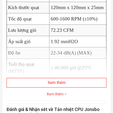
Kích thước quạt
120mm x 120mm x 25mm
Tốc độ quạt
600-1600 RPM (±10%)
Lưu lượng gió
72.23 CFM
Áp suất gió
1.92 mmH2O
Độ ồn
22-34 dB(A) (MAX)
Tuổi thọ quạt
≥ 40,000 giờ @25°C
(MTTF)
Kiểu kết nối
4PIN PWM
Xem thêm
Dòng điện định
Xem thêm
0.24A (MAX)
mức
Đánh giá & Nhận xét về Tản nhiệt CPU Jonsbo
Điện áp định mức
12V DC