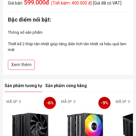
599.000đ
Giá bán:
(Tiết kiệm: 400.000 đ)
[Giá đã có VAT]
Đặc điểm nổi bật:
Thông số sản phẩm
Thiết kế 2 tháp tản nhiệt giúp tăng diện tích tản nhiệt và hiệu quả làm
mát
6 ống dẫn nhiệt Φ6mm dẫn nhiệt nhanh chóng từ CPU ra các lá nhôm
Quạt đôi 120mm ARGB làm mát hiệu quả và tăng tính thẩm mỹ
Xem thêm
D-TDP lên đến 260W, phù hợp cho các CPU hiệu năng cao
Độ ồn thấp chỉ 22-34 dB(A), hoạt động êm ái
Hỗ trợ socket Intel & AMD mới nhất như LGA 1700, AM5
Sản phẩm tương tự
Sản phẩm cùng hãng
MÃ SP: 0
MÃ SP: 0
MÃ SP: 0
-6%
-9%