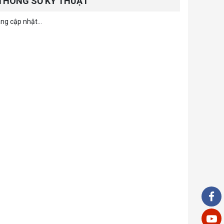
THÔNG SỐ KỸ THUẬT
ng cập nhật...