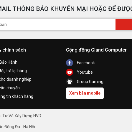
AIL THÔNG BÁO KHUYẾN MẠI HOẶC ĐỂ ĐƯỢC
& chính sách
Cộng đồng Gland Computer
 Bảo Hành
Facebook
ổi, trả lại hàng
Youtube
cho doanh nghiệp
Group Gaming
vận chuyển
Xem bản mobile
ng tin khách hàng
ầu Tư Và Xây Dựng HVD
ận Đống Đa - Hà Nội