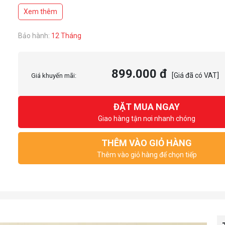
✅Noise 30.3 dBA, Hydro Bearing,
Xem thêm
✅Air Flow 72.9 CFM, TDP 250W
Bảo hành:
12 Tháng
899.000 đ
[Giá đã có VAT]
Giá khuyến mãi:
ĐẶT MUA NGAY
Giao hàng tận nơi nhanh chóng
THÊM VÀO GIỎ HÀNG
Thêm vào giỏ hàng để chọn tiếp