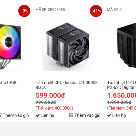
MÃ SP: SP008585
MÃ SP: 0
-9%
-41%
nsbo CA80
Tản nhiệt CPU Jonsbo CR-3000E
Tản nhiệt CP
Black
P2-62D Digital
599.000đ
1.650.00
999.000đ
1.999.000đ
(Tiết kiệm: 400.000đ)
(Tiết kiệm: 349.
Thêm vào giỏ
Liên hệ
Thêm vào giỏ
Liên hệ