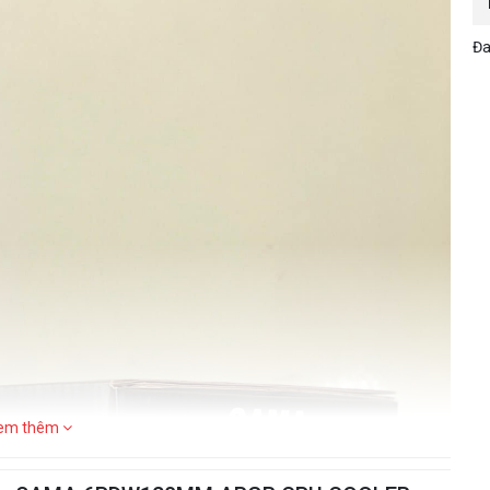
Đa
em thêm