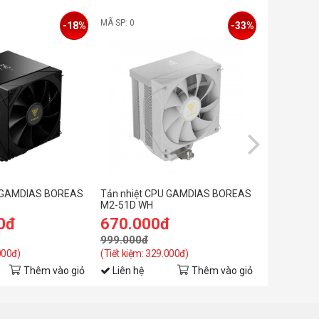
MÃ SP: 0
MÃ SP: 0
-18%
-33%
U GAMDIAS BOREAS
Tản nhiệt CPU GAMDIAS BOREAS
Tản nhiệt
M2-51D WH
M2-51D
0đ
670.000đ
630.0
999.000đ
999.000đ
000đ)
(Tiết kiệm: 329.000đ)
(Tiết kiệm: 
Thêm vào giỏ
Liên hệ
Thêm vào giỏ
Liên hệ