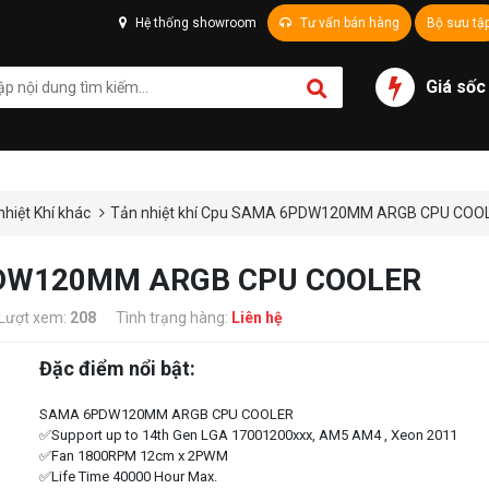
Hệ thống showroom
Tư vấn bán hàng
Bộ sưu tậ
Giá sốc
nhiệt Khí khác
Tản nhiệt khí Cpu SAMA 6PDW120MM ARGB CPU COO
6PDW120MM ARGB CPU COOLER
Lượt xem:
208
Tình trạng hàng:
Liên hệ
Đặc điểm nổi bật:
SAMA 6PDW120MM ARGB CPU COOLER
✅Support up to 14th Gen LGA 17001200xxx, AM5 AM4 , Xeon 2011
✅Fan 1800RPM 12cm x 2PWM
✅Life Time 40000 Hour Max.