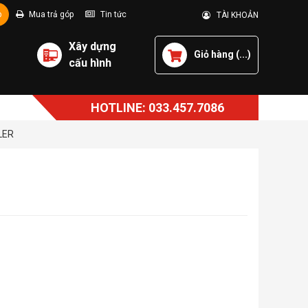
p
Mua trả góp
Tin tức
TÀI KHOẢN
Xây dựng
Giỏ hàng (
...
)
cấu hình
HOTLINE: 033.457.7086
LER