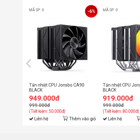
MÃ SP: 0
MÃ SP: 0
-6%
Tản nhiệt CPU Jonsbo CA90
Tản nhiệt CPU Jo
BLACK
BLACK
949.000đ
919.000đ
999.000đ
999.000đ
(Tiết kiệm: 50.000đ)
(Tiết kiệm: 80.000đ)
Liên hệ
Thêm vào giỏ
Liên hệ