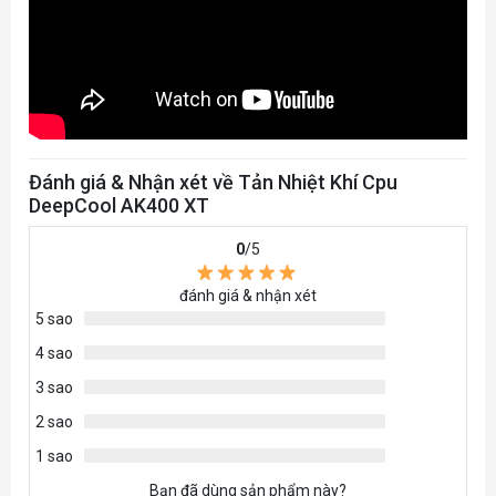
Đánh giá & Nhận xét về Tản Nhiệt Khí Cpu
DeepCool AK400 XT
0
/5
đánh giá & nhận xét
5 sao
4 sao
3 sao
2 sao
1 sao
Bạn đã dùng sản phẩm này?