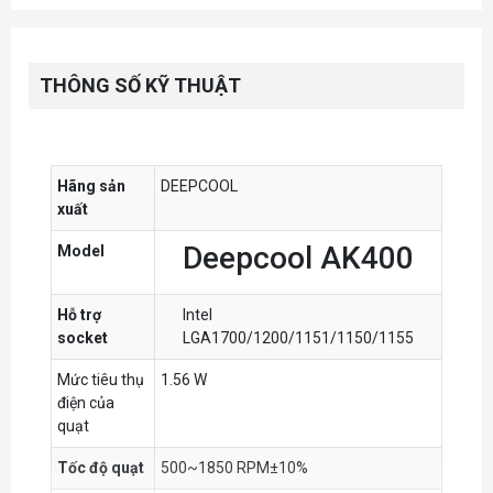
THÔNG SỐ KỸ THUẬT
Hãng sản
DEEPCOOL
xuất
Deepcool AK400
Model
Hỗ trợ
Intel
socket
LGA1700/1200/1151/1150/1155
Mức tiêu thụ
1.56 W
điện của
quạt
Tốc độ quạt
500~1850 RPM±10%