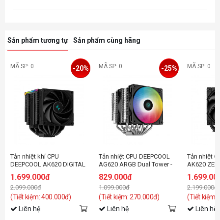
Sản phẩm tương tự
Sản phẩm cùng hãng
MÃ SP: 0
MÃ SP: 0
MÃ SP: 0
-20%
-25%
Tản nhiệt khí CPU
Tản nhiệt CPU DEEPCOOL
Tản nhiệt 
DEEPCOOL AK620 DIGITAL
AG620 ARGB Dual Tower -
AK620 ZER
Black
1.699.000đ
829.000đ
1.699.00
2.099.000đ
1.099.000đ
2.199.000đ
(Tiết kiệm: 400.000đ)
(Tiết kiệm: 270.000đ)
(Tiết kiệm:
Liên hệ
Liên hệ
Liên hệ