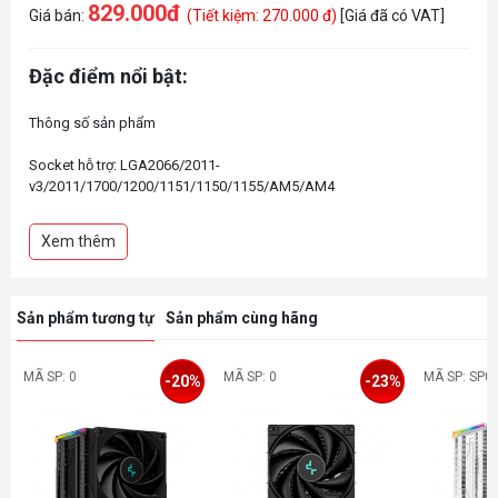
829.000đ
Giá bán:
(Tiết kiệm: 270.000 đ)
[Giá đã có VAT]
Đặc điểm nổi bật:
Thông số sản phẩm
Socket hỗ trợ: LGA2066/2011-
v3/2011/1700/1200/1151/1150/1155/AM5/AM4
Loại tản nhiệt khí: Dual-tower
Kích thước sản phẩm: 129×136×157 mm
Xem thêm
Kích thước tản nhiệt: 127×110×157 mm
Ống dẫn nhiệt: Ø6 mm×6 pcs
Kích thước quạt: 120×120×25 mm
Tốc độ quạt: 300~1850 RPM±10%
Sản phẩm tương tự
Sản phẩm cùng hãng
MÃ SP: 0
MÃ SP: 0
MÃ SP: SP0
-20%
-23%