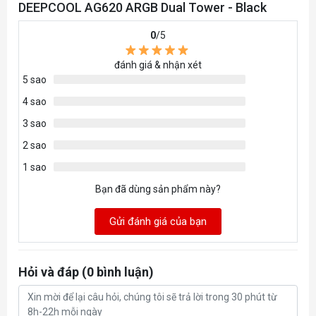
Fan Rated Voltage
12 VDC
DEEPCOOL AG620 ARGB Dual Tower - Black
Fan Rated Current
0
/5
0.14 A
đánh giá & nhận xét
Fan Power
1.68 W
5 sao
Consumption
4 sao
LED Type
Addressable RGB LED
3 sao
2 sao
LED Connector
3-pin(+5V-D-G)
1 sao
LED Rated Voltage
5 VDC
Bạn đã dùng sản phẩm này?
LED Power
1.05 W
Gửi đánh giá của bạn
Consumption
EAN
6933412727811
Hỏi và đáp (0 bình luận)
P/N
R-AG620-BKANMN-