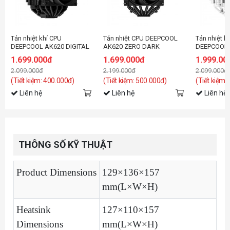
Tản nhiệt khí CPU
Tản nhiệt CPU DEEPCOOL
Tản nhiệt k
DEEPCOOL AK620 DIGITAL
AK620 ZERO DARK
DEEPCOOL
DIGITAL
1.699.000đ
1.699.000đ
1.999.00
2.099.000đ
2.199.000đ
2.099.000đ
(Tiết kiệm: 400.000đ)
(Tiết kiệm: 500.000đ)
(Tiết kiệm:
Liên hệ
Liên hệ
Liên hệ
THÔNG SỐ KỸ THUẬT
Product Dimensions
129×136×157
mm(L×W×H)
Heatsink
127×110×157
Dimensions
mm(L×W×H)