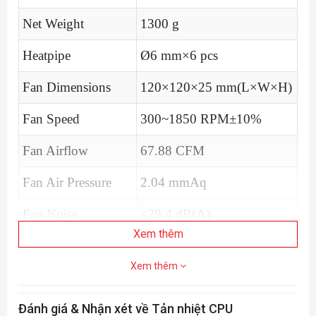
Net Weight
1300 g
Heatpipe
Ø6 mm×6 pcs
Fan Dimensions
120×120×25 mm(L×W×H)
Fan Speed
300~1850 RPM±10%
Fan Airflow
67.88 CFM
Fan Air Pressure
2.04 mmAq
Fan Noise
≤29.4 dB(A)
Xem thêm
Fan Connector
4-pin PWM
Xem thêm
Bearing Type
Hydro Bearing
Đánh giá & Nhận xét về Tản nhiệt CPU