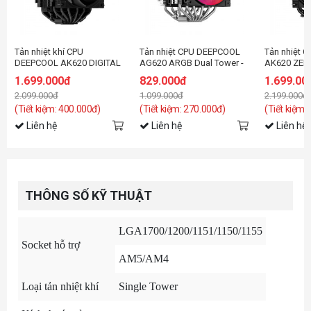
Tản nhiệt khí CPU
Tản nhiệt CPU DEEPCOOL
Tản nhiệt 
DEEPCOOL AK620 DIGITAL
AG620 ARGB Dual Tower -
AK620 ZER
Black
1.699.000đ
829.000đ
1.699.00
2.099.000đ
1.099.000đ
2.199.000đ
(Tiết kiệm: 400.000đ)
(Tiết kiệm: 270.000đ)
(Tiết kiệm:
Liên hệ
Liên hệ
Liên hệ
THÔNG SỐ KỸ THUẬT
LGA1700/1200/1151/1150/1155
Socket hỗ trợ
AM5/AM4
Loại tản nhiệt khí
Single Tower