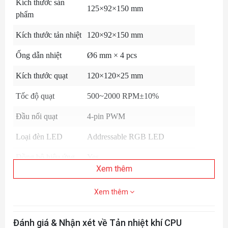
Kích thước sản
125×92×150 mm
phẩm
Kích thước tản nhiệt
120×92×150 mm
Ống dẫn nhiệt
Ø6 mm × 4 pcs
Kích thước quạt
120×120×25 mm
Tốc độ quạt
500~2000 RPM±10%
Đầu nối quạt
4-pin PWM
Loại đèn LED
Addressable RGB LED
Đồng bộ hiệu ứng
Yes
Xem thêm
Xem thêm
Đánh giá & Nhận xét về Tản nhiệt khí CPU