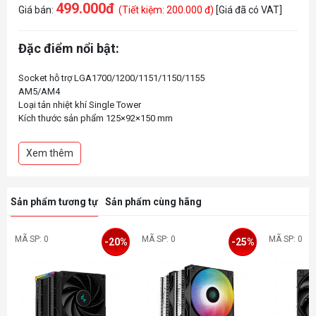
499.000đ
Giá bán:
(Tiết kiệm: 200.000 đ)
[Giá đã có VAT]
Đặc điểm nổi bật:
Socket hỗ trợ LGA1700/1200/1151/1150/1155
AM5/AM4
Loại tản nhiệt khí Single Tower
Kích thước sản phẩm 125×92×150 mm
Kích thước tản nhiệt 120×92×150 mm
Ống dẫn nhiệt Ø6 mm × 4 pcs
Xem thêm
Kích thước quạt 120×120×25 mm
Tốc độ quạt 500~2000 RPM±10%
Đầu nối quạt 4-pin PWM
Loại đèn LED Addressable RGB LED
Sản phẩm tương tự
Sản phẩm cùng hãng
MÃ SP: 0
MÃ SP: 0
MÃ SP: 0
-20%
-25%