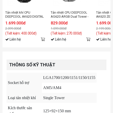
Tản nhiệt khí CPU
Tản nhiệt CPU DEEPCOOL
Tản nhiệt 
DEEPCOOL AK620 DIGITAL
AG620 ARGB Dual Tower -
AK620 ZER
Black
1.699.000đ
829.000đ
1.699.00
2.099.000đ
1.099.000đ
2.199.000đ
(Tiết kiệm: 400.000đ)
(Tiết kiệm: 270.000đ)
(Tiết kiệm:
Liên hệ
Liên hệ
Liên hệ
THÔNG SỐ KỸ THUẬT
LGA1700/1200/1151/1150/1155
Socket hỗ trợ
AM5/AM4
Loại tản nhiệt khí
Single Tower
Kích thước sản
125×92×150 mm