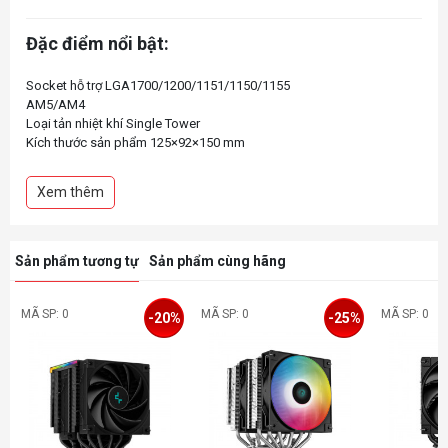
Đặc điểm nổi bật:
Socket hỗ trợ LGA1700/1200/1151/1150/1155
AM5/AM4
Loại tản nhiệt khí Single Tower
Kích thước sản phẩm 125×92×150 mm
Kích thước tản nhiệt 120×92×150 mm
Ống dẫn nhiệt Ø6 mm × 4 pcs
Xem thêm
Kích thước quạt 120×120×25 mm
Tốc độ quạt 500~2000 RPM±10%
Đầu nối quạt 4-pin PWM
Loại đèn LED 6-Color LED
Sản phẩm tương tự
Sản phẩm cùng hãng
MÃ SP: 0
MÃ SP: 0
MÃ SP: 0
-20%
-25%