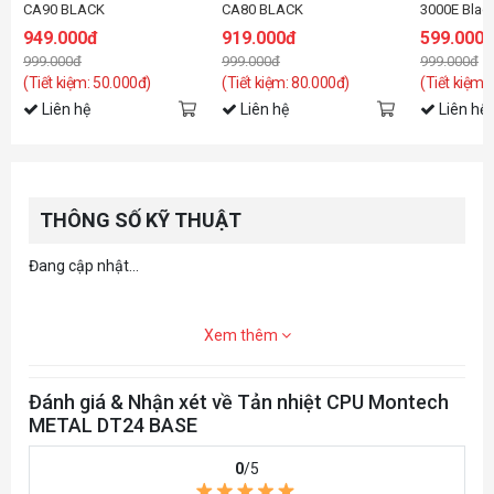
CA90 BLACK
CA80 BLACK
3000E Blac
949.000đ
919.000đ
599.000
999.000đ
999.000đ
999.000đ
(Tiết kiệm: 50.000đ)
(Tiết kiệm: 80.000đ)
(Tiết kiệm:
Liên hệ
Liên hệ
Liên hệ
THÔNG SỐ KỸ THUẬT
Đang cập nhật...
Xem thêm
Đánh giá & Nhận xét về Tản nhiệt CPU Montech
METAL DT24 BASE
0
/5