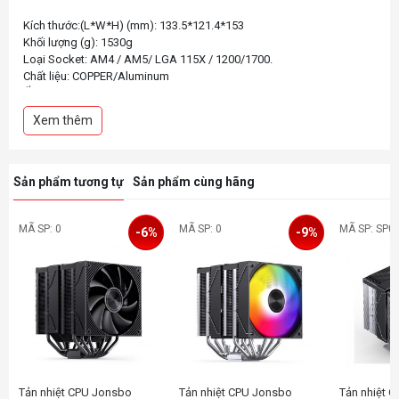
Kích thước:(L*W*H) (mm): 133.5*121.4*153
Khối lượng (g): 1530g
Loại Socket: AM4 / AM5/ LGA 115X / 1200/1700.
Chất liệu: COPPER/Aluminum
Ống dẫn : Φ6mm* 6 chân
TDP(W): 270w
Xem thêm
Số lượng fans: 2
Đầu nối: 4-pin PWM & Daisy Chain
Chiều dài cáp: 350mm
Luồng khí (tối đa): 69 CFM
Sản phẩm tương tự
Sản phẩm cùng hãng
MÃ SP: 0
MÃ SP: 0
MÃ SP: SP0
-6%
-9%
Tản nhiệt CPU Jonsbo
Tản nhiệt CPU Jonsbo
Tản nhiệt 