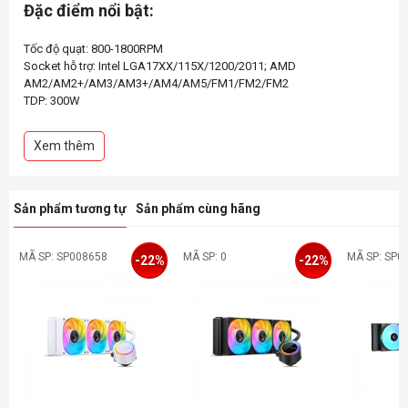
Đặc điểm nổi bật:
Tốc độ quạt: 800-1800RPM
Socket hỗ trợ: Intel LGA17XX/115X/1200/2011; AMD
AM2/AM2+/AM3/AM3+/AM4/AM5/FM1/FM2/FM2
TDP: 300W
Kích thước radiator: 395*120*27 mm
Kích thước block: 80*71*57 mm
Xem thêm
Tốc độ bơm: 2500RPM
Ống bọc lưới cao cấp
Chiều dài ống: 380mm
Tốc độ quạt: 800~1800RPM
Sản phẩm tương tự
Sản phẩm cùng hãng
Led ARGB dễ dàng tùy chỉnh, đồng bộ
MÃ SP: SP008658
MÃ SP: 0
MÃ SP: SP0
-22%
-22%