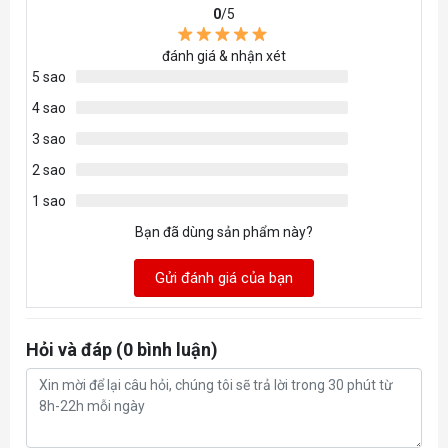
Tốc độ
0
/5
800-1800 RPM
quạt
đánh giá & nhận xét
Chiều
380mm
5 sao
dài ống
4 sao
Màu
Đen
3 sao
quạt
2 sao
Màu &
1 sao
chế độ
ARGB
LED
Bạn đã dùng sản phẩm này?
Tính năng nổi bật
Gửi đánh giá của bạn
Ống bọc lưới cao cấp
Tính
Led ARGB dễ dàng tùy chỉnh, đồng bộ
năng nổi
Hỏi và đáp (0 bình luận)
bật
Mặt Led hiển thị thông số nhiệt độ, tốc độ quạt, bơm