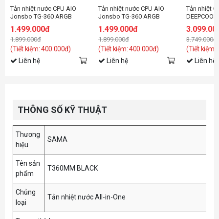
Tản nhiệt nước CPU AIO
Tản nhiệt nước CPU AIO
Tản nhiệt C
Jonsbo TG-360 ARGB
Jonsbo TG-360 ARGB
DEEPCOOL 
White ( Fan Led ghép nối
Black ( Fan Led ghép nối
ARGB Blac
1.499.000đ
1.499.000đ
3.099.00
không dây )
không dây )
1.899.000đ
1.899.000đ
3.749.000đ
(Tiết kiệm: 400.000đ)
(Tiết kiệm: 400.000đ)
(Tiết kiệm:
Liên hệ
Liên hệ
Liên hệ
THÔNG SỐ KỸ THUẬT
Thương
SAMA
hiệu
Tên sản
T360MM BLACK
phẩm
Chủng
Tản nhiệt nước All-in-One
loại