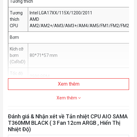
Tương thích
Tương
Intel LGA17XX/115X/1200/2011
thích
AMD
CPU
AM2/AM2+/AM3/AM3+/AM4/AM5/FM1/FM2/FM2
Bơm
Kích cỡ
bơm
80*71*57 mm
(CxRxD)
Tốc độ
2500 RPM
bơm
Xem thêm
Radiator
Xem thêm
Kích cỡ
Radiator
395*120*27 mm
Đánh giá & Nhận xét về Tản nhiệt CPU AIO SAMA
(CxRxD)
T360MM BLACK ( 3 Fan 12cm ARGB , Hiển Thị
Quạt
Nhiệt Độ)