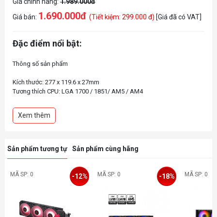
Giá chính hãng:
1.989.000đ
1.690.000đ
Giá bán:
(Tiết kiệm: 299.000 đ)
[Giá đã có VAT]
Đặc điểm nổi bật:
Thông số sản phẩm
Kích thước: 277 x 119.6 x 27mm
Tương thích CPU: LGA 1700 / 1851/ AM5 / AM4
Radiator Material: Nhôm
Xem thêm
Sản phẩm tương tự
Sản phẩm cùng hãng
MÃ SP: 0
MÃ SP: 0
MÃ SP: 0
-12%
-18%