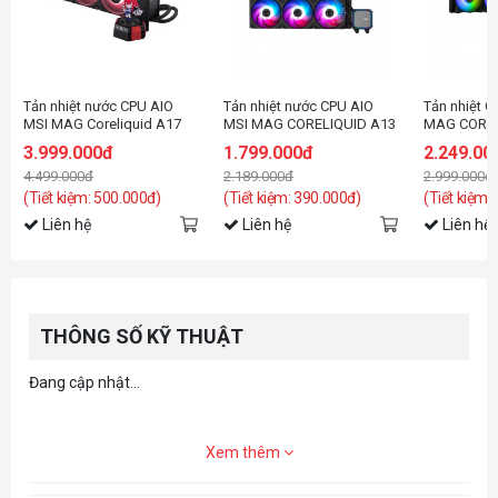
Tản nhiệt nước CPU AIO
Tản nhiệt nước CPU AIO
Tản nhiệt 
MSI MAG Coreliquid A17
MSI MAG CORELIQUID A13
MAG COREL
MLG Edition
360 Black
3.999.000đ
1.799.000đ
2.249.00
4.499.000đ
2.189.000đ
2.999.000đ
(Tiết kiệm: 500.000đ)
(Tiết kiệm: 390.000đ)
(Tiết kiệm:
Liên hệ
Liên hệ
Liên hệ
THÔNG SỐ KỸ THUẬT
Đang cập nhật...
Xem thêm