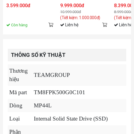
(Đọc 6500MB/s - Ghi
WDS200T1X0M
7450MB/s -
3.599.000đ
9.999.000đ
8.399.00
2500MB/s) -
- (SSDSS9
10.999.000đ
8.999.000đ
(LNQ780X001T-RNNNG)
(Tiết kiệm: 1.000.000đ)
(Tiết kiệm:
Liên hệ
Liên hệ
Còn hàng
THÔNG SỐ KỸ THUẬT
Thương
TEAMGROUP
hiệu
Mã part
TM8FPK500G0C101
Dòng
MP44L
Loại
Internal Solid State Drive (SSD)
Phân