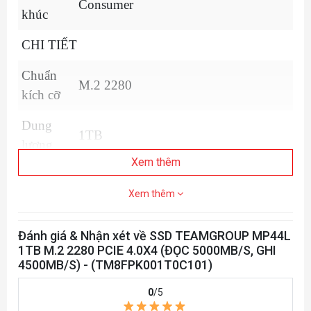
Consumer
khúc
CHI TIẾT
Chuẩn
M.2 2280
kích cỡ
Dung
1TB
lượng
Xem thêm
Giao tiếp
NVMe PCIe 4.0 x4
Xem thêm
HIỆU NĂNG
Đánh giá & Nhận xét về SSD TEAMGROUP MP44L
Tốc độ
1TB M.2 2280 PCIE 4.0X4 (ĐỌC 5000MB/S, GHI
đọc tối
Lên tới 5000MB/s
4500MB/S) - (TM8FPK001T0C101)
đa
0
/5
Tốc độ