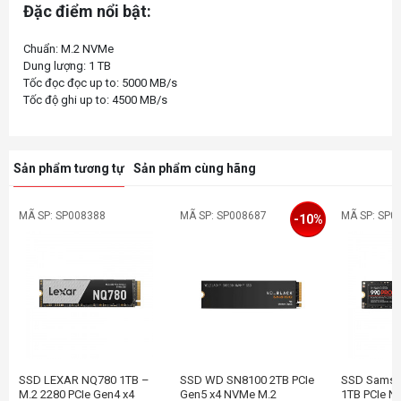
Đặc điểm nổi bật:
Chuẩn: M.2 NVMe
Dung lượng: 1 TB
Tốc đọc đọc up to: 5000 MB/s
Sản phẩm tương tự
Sản phẩm cùng hãng
MÃ SP: SP008388
MÃ SP: SP008687
MÃ SP: SP0
-10%
SSD LEXAR NQ780 1TB –
SSD WD SN8100 2TB PCIe
SSD Samsu
M.2 2280 PCIe Gen4 x4
Gen5 x4 NVMe M.2
1TB PCIe N