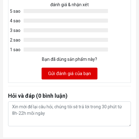
đánh giá & nhận xét
ghi tối
Lên tới 4500MB/s
5 sao
đa
4 sao
MTBF
1,500,000 giờ
3 sao
2 sao
Kích
80 x 22 x 3.8 mm
1 sao
thước
Bạn đã dùng sản phẩm này?
Cân
6g
nặng
Gửi đánh giá của bạn
Hỏi và đáp (0 bình luận)