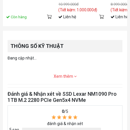
10.999.000đ
8.999.000đ
(LNQ780X001T-RNNNG)
(Tiết kiệm: 1.000.000đ)
(Tiết kiệm:
Liên hệ
Liên hệ
Còn hàng
THÔNG SỐ KỸ THUẬT
Đang cập nhật...
Xem thêm
Đánh giá & Nhận xét về SSD Lexar NM1090 Pro
1TB M.2 2280 PCIe Gen5x4 NVMe
0
/5
đánh giá & nhận xét
5 sao