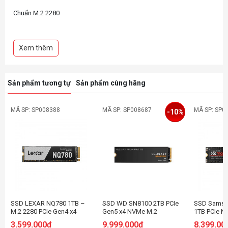
Chuẩn M.2 2280
Giao tiếp: PCIe Gen 5x4
Xem thêm
Đọc tuần tự: 14,000MB/s, ghi: 10,000MB/s
Đọc ngẫu nhiên: 1650K IOPs, ghi: 1800K IOPs
Sản phẩm tương tự
Sản phẩm cùng hãng
Nhiệt độ hoạt động: 0°C ~ 70°C
MÃ SP: SP008388
MÃ SP: SP008687
MÃ SP: SP0
-10%
SSD LEXAR NQ780 1TB –
SSD WD SN8100 2TB PCIe
SSD Samsu
M.2 2280 PCIe Gen4 x4
Gen5 x4 NVMe M.2
1TB PCIe N
(Đọc 6500MB/s - Ghi
WDS200T1X0M
7450MB/s -
3.599.000đ
9.999.000đ
8.399.00
2500MB/s) -
- (SSDSS9