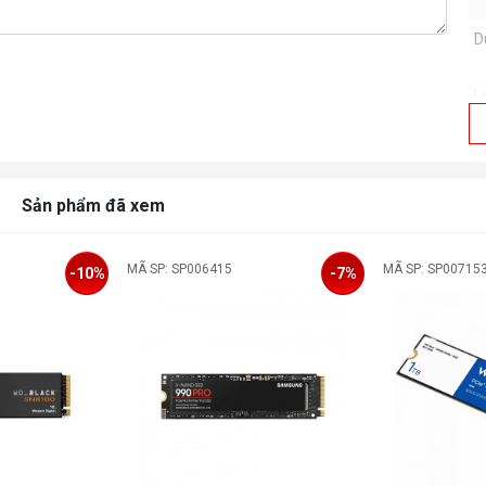
D
L
G
Sản phẩm đã xem
H
T
MÃ SP: SP006415
MÃ SP: SP00715
-10%
-7%
T
M
K