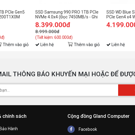
C
TB PCIe Gen5
SSD Samsung 990 PRO 1TB PCIe
SSD WD Blue 
S200T1X0M
NVMe 4.0x4 (Đọc 7450MB/s - Ghi
PCIe Gen4 x4
6900MB/s) -
8.399.000đ
4.199.00
(SSDSS990PRO1TB01)
8.999.000đ
0đ)
(Tiết kiệm: 600.000đ)
Thêm vào giỏ
Liên hệ
Thêm vào giỏ
Liên hệ
AIL THÔNG BÁO KHUYẾN MẠI HOẶC ĐỂ ĐƯỢC
& chính sách
Cộng đồng Gland Computer
 Bảo Hành
Facebook