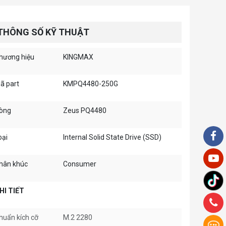
THÔNG SỐ KỸ THUẬT
hương hiệu
KINGMAX
ã part
KMPQ4480-250G
òng
Zeus PQ4480
oại
Internal Solid State Drive (SSD)
hân khúc
Consumer
HI TIẾT
huẩn kích cỡ
M.2 2280