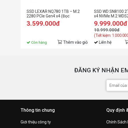
SSD LEXAR NQ780 1TB – M.2
SSD WD SN8100 2
2280 PCIe Gen4 x4 (Đọc
x4 NVMe M.2 WD
6500MB/s - Ghi 2500MB/s) -
3.599.000đ
9.999.000đ
(LNQ780X001T-RNNNG)
10.999.000đ
(Tiết kiệm: 1.000.00
Thêm vào giỏ
Liên hệ
Còn hàng
ĐĂNG KÝ NHẬN EM
Thông tin chung
Quy định 
Giới thiệu công ty
Chính Sách