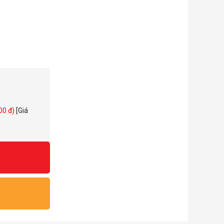
000 đ)
[Giá