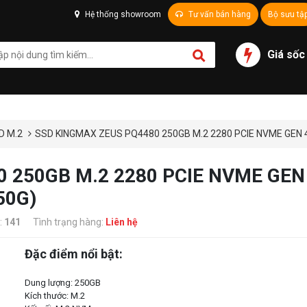
Hệ thống showroom
Tư vấn bán hàng
Bộ sưu tậ
Giá sốc
D M.2
SSD KINGMAX ZEUS PQ4480 250GB M.2 2280 PCIE NVME GEN 4
 250GB M.2 2280 PCIE NVME GEN 
50G)
:
141
Tình trạng hàng:
Liên hệ
Đặc điểm nổi bật:
Dung lượng: 250GB
Kích thước: M.2