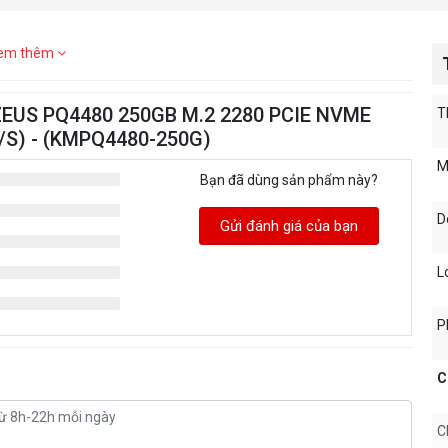
em thêm
 ZEUS PQ4480 250GB M.2 2280 PCIE NVME
T
/S) - (KMPQ4480-250G)
M
Bạn đã dùng sản phẩm này?
D
Gửi đánh giá của bạn
L
P
C
C