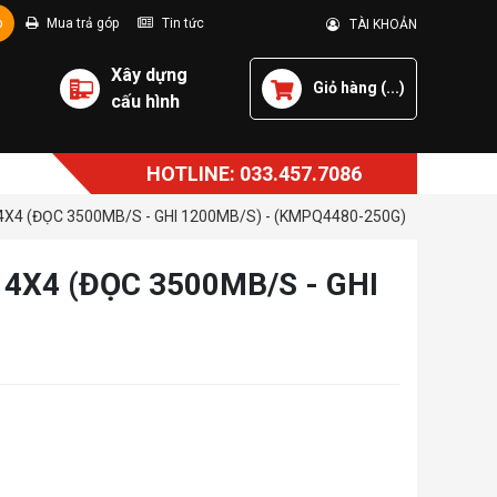
p
Mua trả góp
Tin tức
TÀI KHOẢN
Xây dựng
Giỏ hàng (
...
)
cấu hình
HOTLINE: 033.457.7086
X4 (ĐỌC 3500MB/S - GHI 1200MB/S) - (KMPQ4480-250G)
4X4 (ĐỌC 3500MB/S - GHI