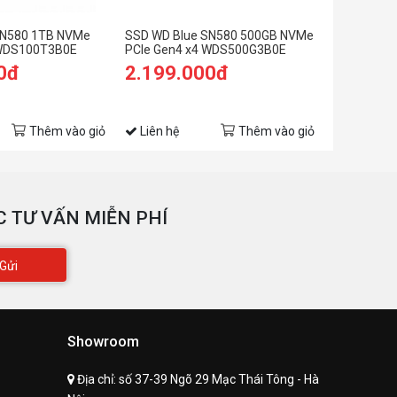
ân nặng
8.5g
SN580 1TB NVMe
SSD WD Blue SN580 500GB NVMe
SSD WD Bl
 WDS100T3B0E
PCIe Gen4 x4 WDS500G3B0E
PCIe Gen4
0đ
2.199.000đ
7.999.
Thêm vào giỏ
Liên hệ
Thêm vào giỏ
Liên hệ
 TƯ VẤN MIỄN PHÍ
Gửi
Showroom
Địa chỉ:
số 37-39 Ngõ 29 Mạc Thái Tông - Hà