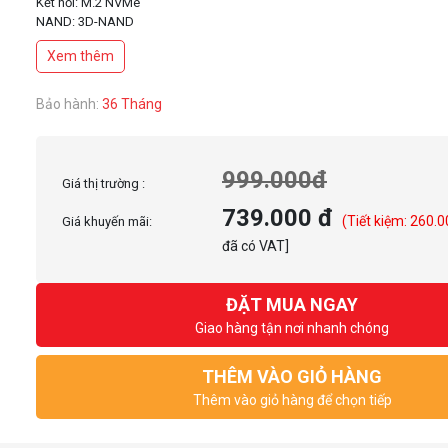
Kết nối: M.2 NVMe
NAND: 3D-NAND
Xem thêm
Bảo hành:
36 Tháng
999.000đ
Giá thị trường :
739.000 đ
(Tiết kiệm: 260.
Giá khuyến mãi:
đã có VAT]
ĐẶT MUA NGAY
Giao hàng tận nơi nhanh chóng
THÊM VÀO GIỎ HÀNG
Thêm vào giỏ hàng để chọn tiếp