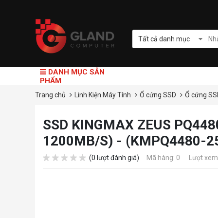
Tất cả danh mục
DANH MỤC SẢN
PHẨM
Trang chủ
Linh Kiện Máy Tính
Ổ cứng SSD
Ổ cứng SS
SSD KINGMAX ZEUS PQ4480
1200MB/S) - (KMPQ4480-2
(0 lượt đánh giá)
Mã hàng: 0
Lượt xem