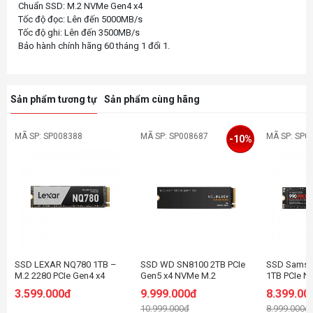
Chuẩn SSD: M.2 NVMe Gen4 x4
Tốc độ đọc: Lên đến 5000MB/s
Tốc độ ghi: Lên đến 3500MB/s
Sản phẩm tương tự
Sản phẩm cùng hãng
MÃ SP: SP008388
MÃ SP: SP008687
MÃ SP: SP0
-10%
SSD LEXAR NQ780 1TB –
SSD WD SN8100 2TB PCIe
SSD Samsu
M.2 2280 PCIe Gen4 x4
Gen5 x4 NVMe M.2
1TB PCIe N
(Đọc 6500MB/s - Ghi
WDS200T1X0M
7450MB/s -
3.599.000đ
9.999.000đ
8.399.00
2500MB/s) -
- (SSDSS9
10.999.000đ
8.999.000đ
(LNQ780X001T-RNNNG)