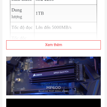
Dung
1TB
lượng
Tốc độ đọc
Lên đến 5000MB/s
Tốc độc
Lên đến 3500MB/s
ghi
Xem thêm
Random
700K/900K IOPs Read/ Write
4K
NAND
3D QLC
Flash
TBW
250TB
60 tháng hoặc 250TBW
*Tùy điều kiện
Bảo hành
nào đến trước