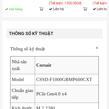
(Tiết kiệm: 1.000.000đ)
(Tiết kiệm:
Liên hệ
Liên hệ
Còn hàng
THÔNG SỐ KỸ THUẬT
×
Thông số kỹ thuật
Nhà sản
Corsair
xuất
Model
CSSD-F1000GBMP600CXT
Chuẩn giao
PCIe Gen4.0 x4
tiếp
Kích thước
M.2 2280