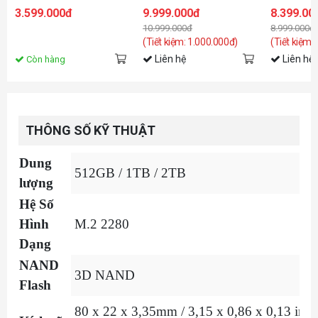
(Đọc 6500MB/s - Ghi
WDS200T1X0M
7450MB/s -
3.599.000đ
9.999.000đ
8.399.00
2500MB/s) -
- (SSDSS9
10.999.000đ
8.999.000đ
(LNQ780X001T-RNNNG)
(Tiết kiệm: 1.000.000đ)
(Tiết kiệm:
Liên hệ
Liên hệ
Còn hàng
THÔNG SỐ KỸ THUẬT
Dung
512GB / 1TB / 2TB
lượng
Hệ Số
Hình
M.2 2280
Dạng
NAND
3D NAND
Flash
80 x 22 x 3,35mm / 3,15 x 0,86 x 0,13 inc