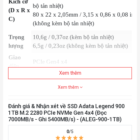
Kích cỡ
bộ tản nhiệt)
(D x R x
80 x 22 x 2,05mm / 3,15 x 0,86 x 0,08 inch
C)
(không kèm bộ tản nhiệt)
Trọng
10,6g / 0,37oz (kèm bộ tản nhiệt)
lượng
6,5g / 0,23oz (không kèm bộ tản nhiệt)
Giao
PCIe Gen4 x4
diện
Xem thêm
Đọc
Lên tới 7.000 MB/giây (PC/Laptop)*, lên tớ
tuần tự
Xem thêm
6.200 MB/giây (PS5)
(tối đa*)
Ghi
Đánh giá & Nhận xét về SSD Adata Legend 900
tuần tự
Lên tới 5.400MB/giây*
1TB M.2 2280 PCIe NVMe Gen 4x4 (Đọc
7000MB/s - Ghi 5400MB/s) - (ALEG-900-1TB)
(tối đa*)
Nhiệt độ
0
/5
hoạt
0°C - 70°C