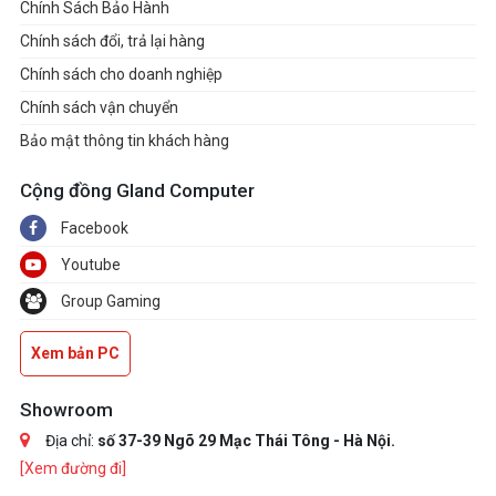
*** Ổ cứng SSD được bảo hành theo
TBW
Chính Sách Bảo Hành
Kỳ Hạn Bảo Hành. Truy
Chính sách đổi, trả lại hàng
cập
https://www.adata.com/vn/support/warra
Chính sách cho doanh nghiệp
biết thêm chi tiết.
Chính sách vận chuyển
Bảo mật thông tin khách hàng
Cộng đồng Gland Computer
Facebook
Youtube
Group Gaming
Xem bản PC
Showroom
Địa chỉ:
số 37-39 Ngõ 29 Mạc Thái Tông - Hà Nội.
[Xem đường đi]