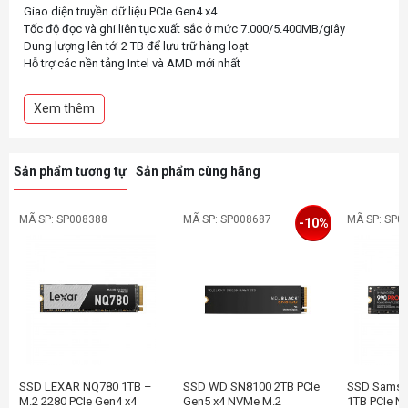
Giao diện truyền dữ liệu PCIe Gen4 x4
Tốc độ đọc và ghi liên tục xuất sắc ở mức 7.000/5.400MB/giây
Dung lượng lên tới 2 TB để lưu trữ hàng loạt
Hỗ trợ các nền tảng Intel và AMD mới nhất
Vui lòng xem đường dẫn ở đây để biết chi tiết về bộ nhớ mở rộng cho
máy game PS5
Xem thêm
Sản phẩm tương tự
Sản phẩm cùng hãng
MÃ SP: SP008388
MÃ SP: SP008687
MÃ SP: SP0
-10%
SSD LEXAR NQ780 1TB –
SSD WD SN8100 2TB PCIe
SSD Samsu
M.2 2280 PCIe Gen4 x4
Gen5 x4 NVMe M.2
1TB PCIe N