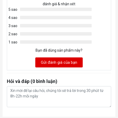
đánh giá & nhận xét
động
5 sao
Nhiệt độ
4 sao
bảo
-40°C-85°C
3 sao
quản
2 sao
Chống
1,500G/0.5ms
1 sao
sốc
Bạn đã dùng sản phẩm này?
MTBF
1.500.000 giờ
Gửi đánh giá của bạn
Số
Terabyte
1,200TB**
ghi được
Hỏi và đáp (0 bình luận)
(TBW)
Bảo
Bảo hành 5 năm***
hành
* Sản phẩm này tương thích với các nền tản
AMD và Intel mới nhất đồng thời phải có b