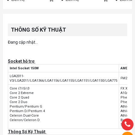
THÔNG SỐ KỸ THUẬT
Đang cập nhật...
Socket hỗ trợ
Intel Socket 150W
AMD Soc
LGA2011-
FM2/FM
V3/LGA2011/LGA1366/LGA1156/LGA1155/LGA1151/LGA1150/LGA775
Core i7/i5/i3
FX X8/X6
Core 2 Extreme
A10/A8/
Core 2 Quad
Phenom I
Core 2 Duo
Phenom 
Pentium/Pentium G
Athlon II
Pentium D/Pentium 4
Athlon X
Celeron Dual-Core
Athlon/A
Celeron/Celeron D
Business
Sempro
Thông Số Kỹ Thuật