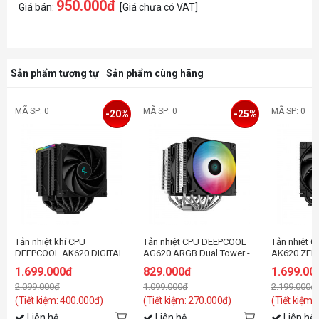
950.000đ
Giá bán:
[Giá chưa có VAT]
Sản phẩm tương tự
Sản phẩm cùng hãng
MÃ SP: 0
MÃ SP: 0
MÃ SP: 0
-20%
-25%
Tản nhiệt khí CPU
Tản nhiệt CPU DEEPCOOL
Tản nhiệt 
DEEPCOOL AK620 DIGITAL
AG620 ARGB Dual Tower -
AK620 ZER
Black
1.699.000đ
829.000đ
1.699.00
2.099.000đ
1.099.000đ
2.199.000đ
(Tiết kiệm: 400.000đ)
(Tiết kiệm: 270.000đ)
(Tiết kiệm:
Liên hệ
Liên hệ
Liên hệ