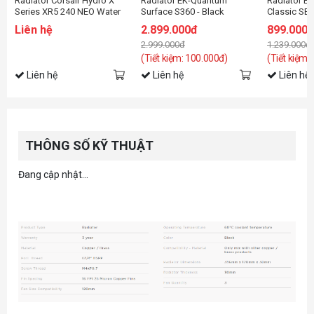
Radiator Corsair Hydro X
Radiator EK-Quantum
Radiator E
Series XR5 240 NEO Water
Surface S360 - Black
Classic SE 
Cooling Radiator
Edition
Liên hệ
2.899.000đ
899.000
2.999.000đ
1.239.000đ
(Tiết kiệm: 100.000đ)
(Tiết kiệm:
Liên hệ
Liên hệ
Liên hệ
THÔNG SỐ KỸ THUẬT
Đang cập nhật...