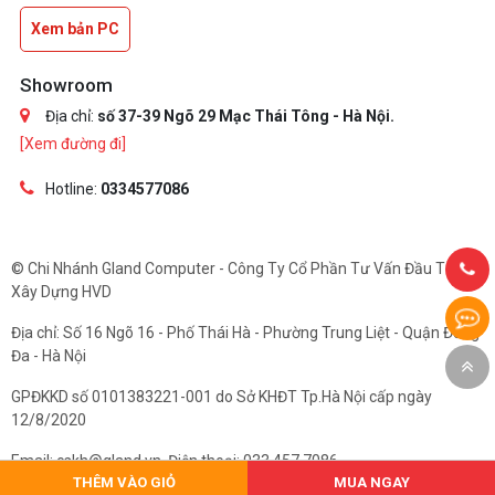
Xem bản PC
Showroom
Địa chỉ:
số 37-39 Ngõ 29 Mạc Thái Tông - Hà Nội.
[Xem đường đi]
Hotline:
0334577086
© Chi Nhánh Gland Computer - Công Ty Cổ Phần Tư Vấn Đầu Tư Và
Xây Dựng HVD
Địa chỉ: Số 16 Ngõ 16 - Phố Thái Hà - Phường Trung Liệt - Quận Đống
Đa - Hà Nội
GPĐKKD số 0101383221-001 do Sở KHĐT Tp.Hà Nội cấp ngày
12/8/2020
Email: cskh@gland.vn. Điện thoại: 033.457.7086
THÊM VÀO GIỎ
MUA NGAY