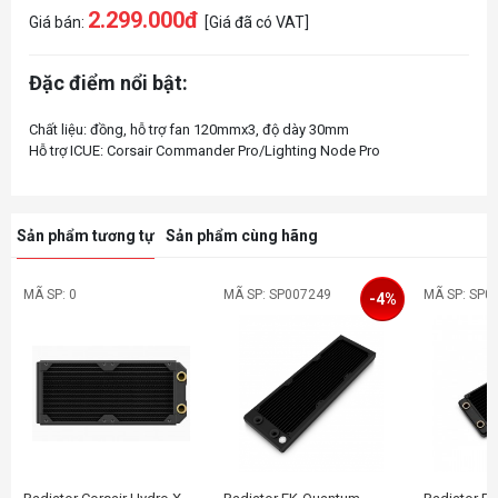
2.299.000đ
Giá bán:
[Giá đã có VAT]
Đặc điểm nổi bật:
Chất liệu: đồng, hỗ trợ fan 120mmx3, độ dày 30mm
Sản phẩm tương tự
Sản phẩm cùng hãng
MÃ SP: 0
MÃ SP: SP007249
MÃ SP: SP0
-4%