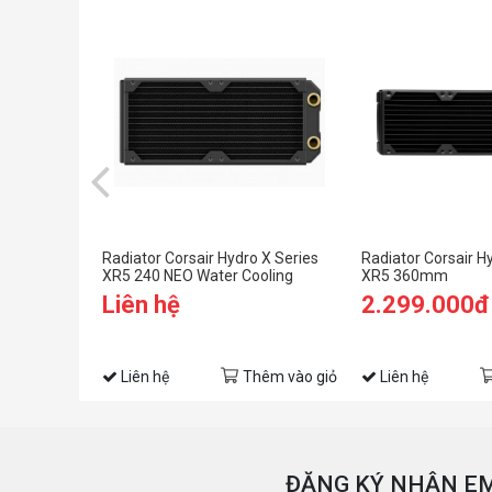
Radiator Corsair Hydro X Series
Radiator Corsair H
XR5 240 NEO Water Cooling
XR5 360mm
Radiator
Liên hệ
2.299.000đ
Liên hệ
Thêm vào giỏ
Liên hệ
ĐĂNG KÝ NHẬN EM