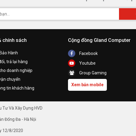
& chính sách
Cộng đồng Gland Computer
 Bảo Hành
Facebook
ổi, trả lại hàng
Youtube
cho doanh nghiệp
Group Gaming
vận chuyển
Xem bản mobile
ng tin khách hàng
ầu Tư Và Xây Dựng HVD
ận Đống Đa - Hà Nội
y 12/8/2020