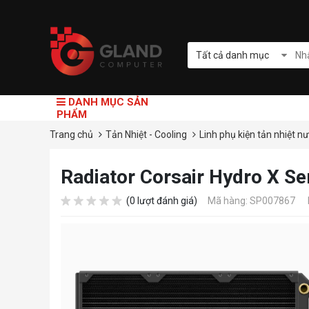
Tất cả danh mục
DANH MỤC SẢN
PHẨM
Trang chủ
Tản Nhiệt - Cooling
Linh phụ kiện tản nhiệt n
Radiator Corsair Hydro X S
(0 lượt đánh giá)
Mã hàng: SP007867