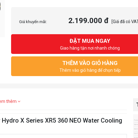
2.199.000 đ
[Giá đã có VA
Giá khuyến mãi:
ĐẶT MUA NGAY
Giao hàng tận nơi nhanh chóng
THÊM VÀO GIỎ HÀNG
Thêm vào giỏ hàng để chọn tiếp
em thêm
r Hydro X Series XR5 360 NEO Water Cooling