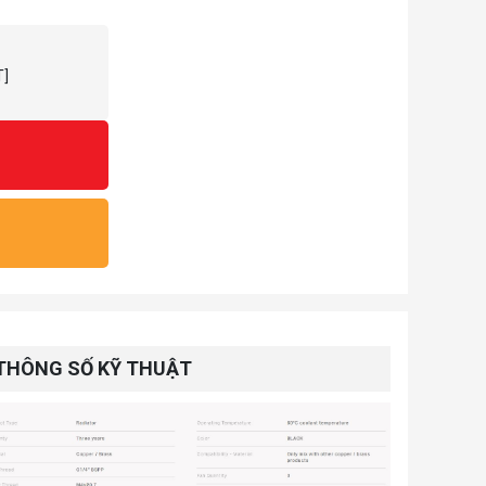
T]
THÔNG SỐ KỸ THUẬT