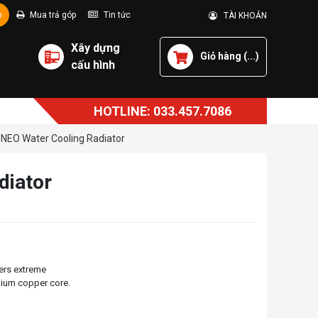
p
Mua trả góp
Tin tức
TÀI KHOẢN
Xây dựng
Giỏ hàng (
...
)
cấu hình
HOTLINE: 033.457.7086
 NEO Water Cooling Radiator
diator
ers extreme