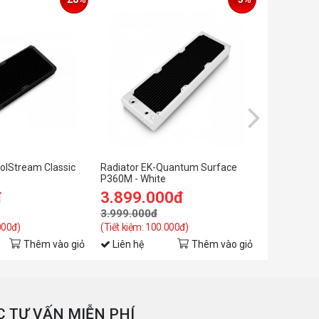
olStream Classic
Radiator EK-Quantum Surface
Radiator 
P360M - White
X360M - Wh
đ
3.899.000đ
4.299.
3.999.000đ
4.499.00
000đ)
(Tiết kiệm: 100.000đ)
(Tiết kiệm: 
Thêm vào giỏ
Liên hệ
Thêm vào giỏ
Liên hệ
 TƯ VẤN MIỄN PHÍ