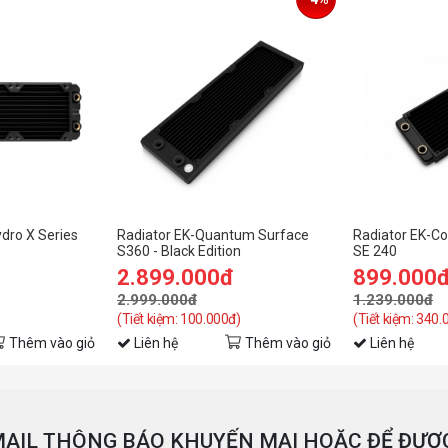
ydro X Series
Radiator EK-Quantum Surface
Radiator EK-Co
S360 - Black Edition
SE 240
2.899.000đ
899.000
2.999.000đ
1.239.000đ
(Tiết kiệm: 100.000đ)
(Tiết kiệm: 340.
Thêm vào giỏ
Liên hệ
Thêm vào giỏ
Liên hệ
AIL THÔNG BÁO KHUYẾN MẠI HOẶC ĐỂ ĐƯỢC