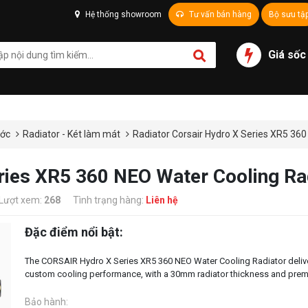
Hệ thống showroom
Tư vấn bán hàng
Bộ sưu tậ
Giá sốc
ước
Radiator - Két làm mát
Radiator Corsair Hydro X Series XR5 360
eries XR5 360 NEO Water Cooling Ra
Lượt xem:
268
Tình trạng hàng:
Liên hệ
Đặc điểm nổi bật:
The CORSAIR Hydro X Series XR5 360 NEO Water Cooling Radiator deliv
Bảo hành: