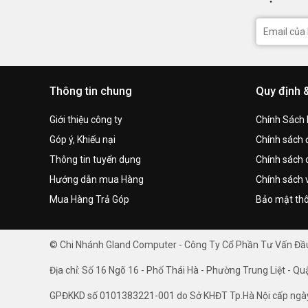
Thông tin chung
Quy định 
Giới thiệu công ty
Chính Sách
Góp ý, Khiếu nại
Chính sách đ
Thông tin tuyển dụng
Chính sách 
Hướng dẫn mua Hàng
Chính sách 
Mua Hàng Trả Góp
Bảo mật thô
© Chi Nhánh Gland Computer - Công Ty Cổ Phần Tư Vấn Đ
Địa chỉ: Số 16 Ngõ 16 - Phố Thái Hà - Phường Trung Liệt - Qu
GPĐKKD số 0101383221-001 do Sở KHĐT Tp.Hà Nội cấp ngà