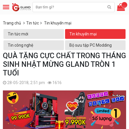
...
Trang chủ
Tin tức
Tin khuyến mại
Tin tức mới
Tin khuyến mại
Tin công nghệ
Bộ sưu tập PC Modding
QUÀ TẶNG CỰC CHẤT TRONG THÁNG
SINH NHẬT MỪNG GLAND TRÒN 1
TUỔI
28-05-2018, 2:51 pm
1616