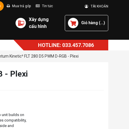
p
Mua trả góp
Tin tức
TÀI KHOẢN
Xây dựng
Giỏ hàng (
...
)
cấu hình
HOTLINE: 033.457.7086
um Kinetic³ FLT 280 D5 PWM D-RGB - Plexi
- Plexi
 unit builds on
es compatibility,
 side and