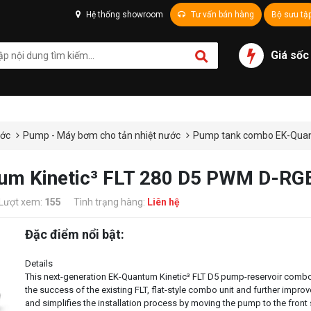
Hệ thống showroom
Tư vấn bán hàng
Bộ sưu tậ
Giá sốc
ước
Pump - Máy bơm cho tản nhiệt nước
Pump tank combo EK-Quant
m Kinetic³ FLT 280 D5 PWM D-RGB 
Lượt xem:
155
Tình trạng hàng:
Liên hệ
Đặc điểm nổi bật:
Details
This next-generation EK-Quantum Kinetic³ FLT D5 pump-reservoir combo
the success of the existing FLT, flat-style combo unit and further improv
and simplifies the installation process by moving the pump to the front