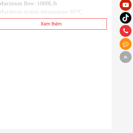
 Maximum flow: 1000L/h
 Maximum system temperature: 60°C
Materials: Stainless steel, PPS-GF40, EPDM
Xem thêm
-rings, Aluminium oxide
 Power connector: SATA power and
4-
in
PWM FAN connector
perational regime:
 PWM duty cycle: ~ 20-100%
Default behavior: Runs at 100% duty cycle
hen no PWM feedback signal is present
nclosed:
 EK-Quantum Kinetic³ FLT 280 D5 PWM
 Mounting mechanism with all necessary screws
L-shaped steel holders with mounting screws