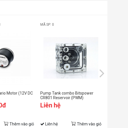
ade in Slovenia - EU!
ump motor made in Hungary - EU!
3
MÃ SP: 0
MÃ SP: 0
rio Motor (12V DC
Pump Tank combo Bitspower
Pump Tank
CR801 Reservoir (PWM)
CR240 Res
0đ
Liên hệ
Liên hệ
Thêm vào giỏ
Liên hệ
Thêm vào giỏ
Liên hệ