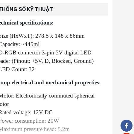
THÔNG SỐ KỸ THUẬT
chnical specifications:
 Size (HxWxT): 278.5 x 148 x 86mm
 Capacity: ~445ml
 D-RGB connector 3-pin 5V digital LED
eader (Pinout: +5V, D, Blocked, Ground)
 LED Count: 32
ump electrical and mechanical properties:
Motor: Electronically commuted spherical
otor
 Rated voltage: 12V DC
 Power consumption: 20W
 Maximum pressure head: 5.2m