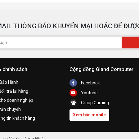
AIL THÔNG BÁO KHUYẾN MẠI HOẶC ĐỂ ĐƯỢC
& chính sách
Cộng đồng Gland Computer
 Bảo Hành
Facebook
ổi, trả lại hàng
Youtube
cho doanh nghiệp
Group Gaming
vận chuyển
Xem bản mobile
ng tin khách hàng
ầu Tư Và Xây Dựng HVD