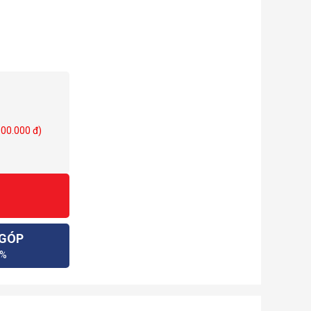
 D5 pump!
ility during the
o that users can
ith genuine D5
00 liters per
000.000 đ)
T series combo
 GÓP
0%