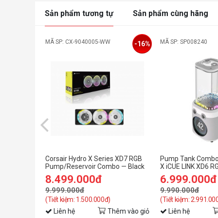
Sản phẩm tương tự
Sản phẩm cùng hãng
MÃ SP: CX-9040005-WW
MÃ SP: SP008240
-16%
Corsair Hydro X Series XD7 RGB
Pump Tank Combo 
Pump/Reservoir Combo — Black
X iCUE LINK XD6 R
Pump/Reservoir C
8.499.000đ
6.999.000đ
9.999.000đ
9.990.000đ
(Tiết kiệm: 1.500.000đ)
(Tiết kiệm: 2.991.00
Liên hệ
Thêm vào giỏ
Liên hệ