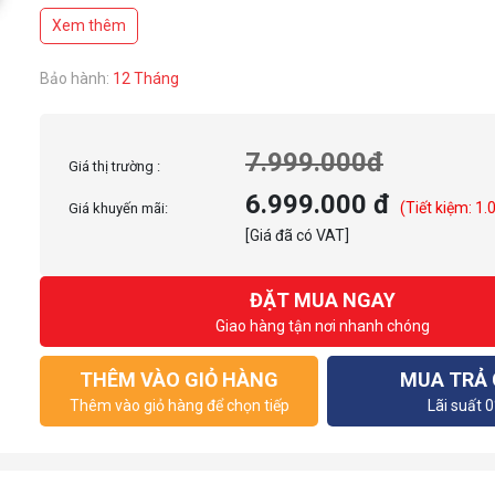
implementing additional G1/4“ connection ports.
Xem thêm
It comes with sophisticated addressable D-RGB lighting and a genuine
Bảo hành:
12 Tháng
The unit features standard 120mm fan mounting holes for maximum flexib
installation. The reservoir is equipped with a total of nine G1/4“ ports s
choose the most optimal setup for their liquid cooling loops.
7.999.000đ
Giá thị trường :
EK-Quantum Kinetic³ FLT D5 series pump-reservoir units are equipped w
pumps, made in Europe, which are capable of delivering flow rates of 10
6.999.000 đ
(Tiết kiệm: 1.
Giá khuyến mãi:
hour with a maximum head pressure of up to 5.2 meters! These new FL
[Giá đã có VAT]
ĐẶT MUA NGAY
Giao hàng tận nơi nhanh chóng
THÊM VÀO GIỎ HÀNG
MUA TRẢ
Thêm vào giỏ hàng để chọn tiếp
Lãi suất 