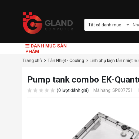
Tất cả danh mục
DANH MỤC SẢN
PHẨM
Trang chủ
Tản Nhiệt - Cooling
Linh phụ kiện tản nhiệt n
Pump tank combo EK-Quantu
(0 lượt đánh giá)
Mã hàng: SP007751