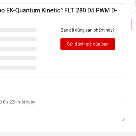
-
bo EK-Quantum Kinetic³ FLT 280 D5 PWM D-
-
- 
O
Bạn đã dùng sản phẩm này?
-
Gửi đánh giá của bạn
P
O
-
- 
w
E
-
-
- 