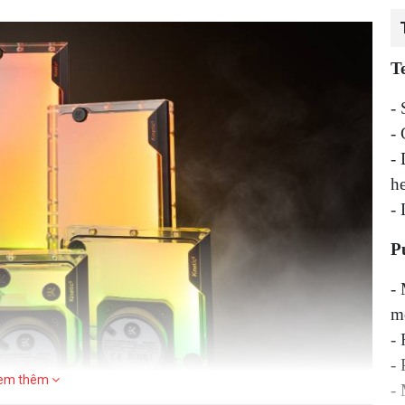
Te
-
-
-
h
-
P
- 
m
-
-
em thêm
-