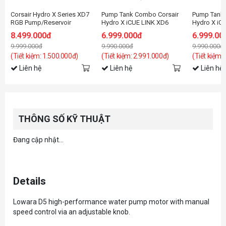
Corsair Hydro X Series XD7
Pump Tank Combo Corsair
Pump Tank 
RGB Pump/Reservoir
Hydro X iCUE LINK XD6
Hydro X iC
Combo — Black
RGB ELITE LCD
RGB ELITE 
8.499.000đ
6.999.000đ
6.999.00
Pump/Reservoir Combo -
Pump/Reser
9.999.000đ
9.990.000đ
9.990.000đ
White
Stealth Gra
(Tiết kiệm: 1.500.000đ)
(Tiết kiệm: 2.991.000đ)
(Tiết kiệm:
Liên hệ
Liên hệ
Liên hệ
THÔNG SỐ KỸ THUẬT
Đang cập nhật...
Details
Lowara D5 high-performance water pump motor with manual
speed control via an adjustable knob.