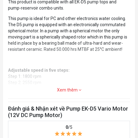
This product is compatible with all EK-D5 pump tops and
pump-reservoir combo units.
This pump is ideal for PC and other electronics water cooling.
The D5 pump is equipped with an electronically commutated
spherical motor. In a pump with a spherical motor the only
moving part is a spherically shaped rotor which in this pump is
held in place by a bearing ball made of ultra-hard and wear-
resistant ceramic. Rated 50.000 hrs MTBF at 25°C ambient!
Adjustable speed in five steps:
Step 1: 1800 rpm
Step 2: 2550 rpm
Step 3: 3300 rpm
Xem thêm
Step 4: 4050 rpm
Step 5: 4800 rpm
Đánh giá & Nhận xét về Pump EK-D5 Vario Motor
Technical specifications:
(12V DC Pump Motor)
Motor: Electronically commuted spherical motor
Rated voltage: 12V DC
0
/5
Power consumption: 23W
Permitted voltage range: 8-24V DC