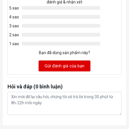
đánh giá & nhận xét
Maximum pressure head: up to 3.9m
5 sao
Maximum flow: up to 1500L/h
Maximum liquid temperature: 60°C
4 sao
Materials: Stainless steel, PPS-GF40, EPDM O-rings, Aluminium
3 sao
oxide, hard coal
Power connector: 4-Pin Molex- and 3-Pin FAN connecto
2 sao
1 sao
Bạn đã dùng sản phẩm này?
Gửi đánh giá của bạn
Hỏi và đáp (0 bình luận)