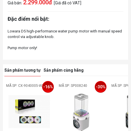
2.299.000đ
Giá bán:
[Giá đã có VAT]
Đặc điểm nổi bật:
Lowara D5 high-performance water pump motor with manual speed
control via adjustable knob.
Sản phẩm tương tự
Sản phẩm cùng hãng
MÃ SP: CX-9040005-WW
MÃ SP: SP008240
MÃ SP: SP0
-16%
-30%